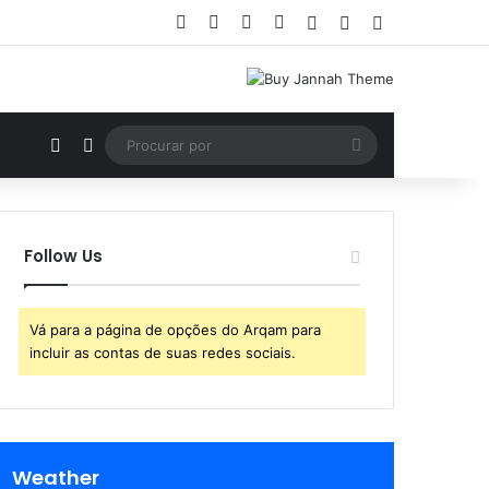
Facebook
X
YouTube
Instagram
Entrar
Artigo aleatório
Barra Lateral
Artigo aleatório
Switch skin
Procurar
por
Follow Us
Vá para a página de opções do Arqam para
incluir as contas de suas redes sociais.
Weather