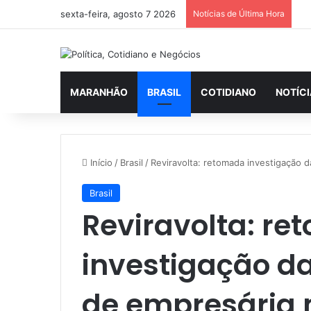
sexta-feira, agosto 7 2026
Notícias de Última Hora
MARANHÃO
BRASIL
COTIDIANO
NOTÍC
Início
/
Brasil
/
Reviravolta: retomada investigação 
Brasil
Reviravolta: r
investigação d
de empresária