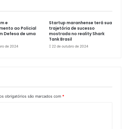
i
v
a
m e
Startup maranhense terá sua
i
ento ao Policial
trajetória de sucesso
n
em Defesa de uma
mostrada no reality Shark
i
Tank Brasil
c
bro de 2024
22 de outubro de 2024
i
a
r
e
c
e
s
s
o
s obrigatórios são marcados com
*
p
a
r
l
a