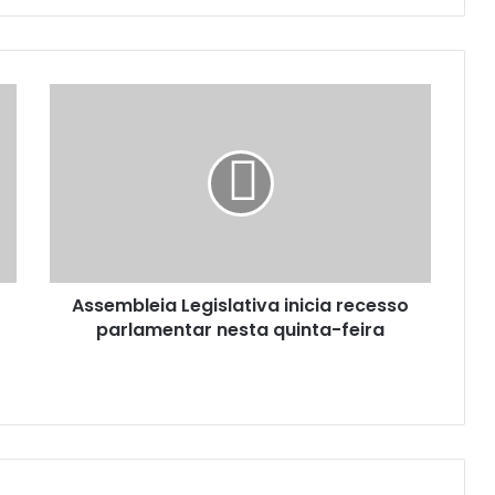
A
s
s
e
m
b
l
e
i
Assembleia Legislativa inicia recesso
a
parlamentar nesta quinta-feira
L
e
g
i
s
l
a
t