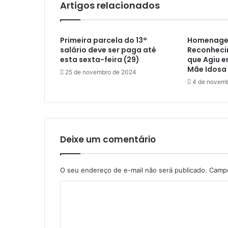
Artigos relacionados
t
i
c
Primeira parcela do 13°
Homenage
a
salário deve ser paga até
Reconhecim
r
esta sexta-feira (29)
que Agiu 
e
Mãe Idosa
s
25 de novembro de 2024
4 de novem
t
e
l
i
o
n
Deixe um comentário
a
t
o
O seu endereço de e-mail não será publicado.
Campo
e
C
l
e
o
t
m
r