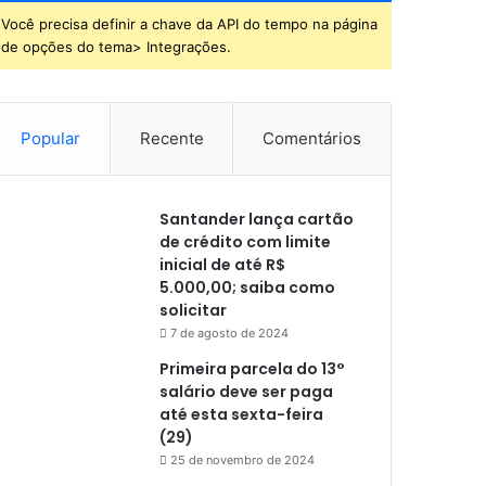
Você precisa definir a chave da API do tempo na página
de opções do tema> Integrações.
Popular
Recente
Comentários
Santander lança cartão
de crédito com limite
inicial de até R$
5.000,00; saiba como
solicitar
7 de agosto de 2024
Primeira parcela do 13°
salário deve ser paga
até esta sexta-feira
(29)
25 de novembro de 2024