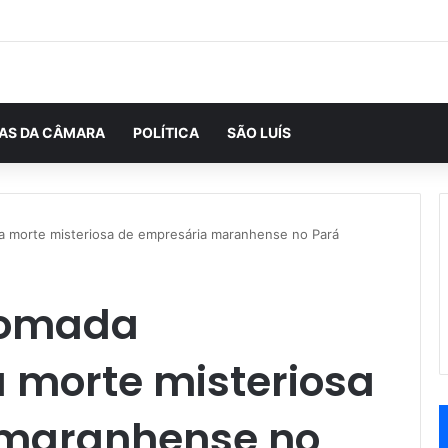
IAS DA CÂMARA
POLÍTICA
SÃO LUÍS
da morte misteriosa de empresária maranhense no Pará
etomada
a morte misteriosa
 maranhense no