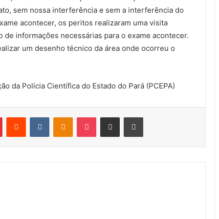
ato, sem nossa interferência e sem a interferência do
xame acontecer, os peritos realizaram uma visita
to de informações necessárias para o exame acontecer.
alizar um desenho técnico da área onde ocorreu o
 da Polícia Científica do Estado do Pará (PCEPA)
Pinterest
Reddit
VK
OK
Pocket
Compartilhar via e-mail
Imprimir