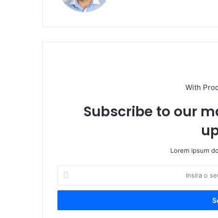
te
With Pro
Subscribe to our ma
up
Lorem ipsum dol
I
n
s
i
r