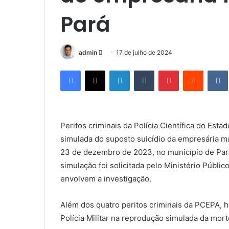
Pará
admin
M
17 de julho de 2024
a
Facebook
X
Linkedin
Tumblr
Pinterest
Reddit
n
d
e
u
Peritos criminais da Polícia Científica do Es
m
simulada do suposto suicídio da empresária m
e
-
23 de dezembro de 2023, no município de Para
m
simulação foi solicitada pelo Ministério Públi
a
envolvem a investigação.
i
l
Além dos quatro peritos criminais da PCEPA, ho
Polícia Militar na reprodução simulada da mort