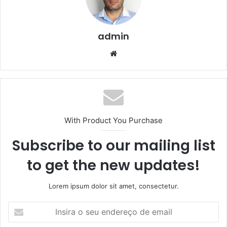
admin
We
bsi
te
With Product You Purchase
Subscribe to our mailing list
to get the new updates!
Lorem ipsum dolor sit amet, consectetur.
I
n