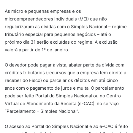
a
As micro e pequenas empresas e os
n
microempreendedores individuais (MEI) que não
d
regularizaram as dívidas com o Simples Nacional – regime
e
u
tributário especial para pequenos negócios – até o
m
próximo dia 31 serão excluídas do regime. A exclusão
e
valerá a partir de 1º de janeiro.
-
m
O devedor pode pagar à vista, abater parte da dívida com
a
créditos tributários (recursos que a empresa tem direito a
i
receber do Fisco) ou parcelar os débitos em até cinco
l
anos com o pagamento de juros e multa. O parcelamento
pode ser feito Portal do Simples Nacional ou no Centro
Virtual de Atendimento da Receita (e-CAC), no serviço
“Parcelamento – Simples Nacional”.
O acesso ao Portal do Simples Nacional e ao e-CAC é feito