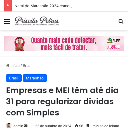
Natal do Maranhão 2024 começa dia 1º de dezembro
Menu
P
Início
/
Brasil
Brasil
Maranhão
Empresas e MEI têm até dia
31 para regularizar dívidas
com Simples
admin
M
22 de outubro de 2024
96
1 minuto de leitura