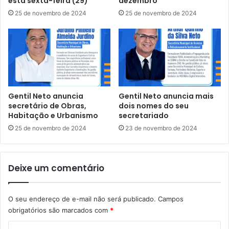
esta sexta-feira (29)
dezembro
q
r
25 de novembro de 2024
25 de novembro de 2024
u
a
e
j
p
e
e
t
r
ó
m
r
i
i
t
a
Gentil Neto anuncia
Gentil Neto anuncia mais
e
d
secretário de Obras,
dois nomes do seu
u
e
Habitação e Urbanismo
secretariado
s
s
25 de novembro de 2024
23 de novembro de 2024
o
u
d
c
e
e
Deixe um comentário
p
s
i
s
x
o
e
O seu endereço de e-mail não será publicado.
Campos
m
m
obrigatórios são marcados com
*
o
p
s
C