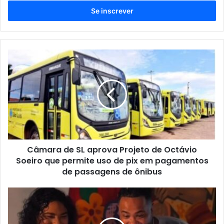
s
i
r
a
o
s
C
e
â
u
m
e
a
n
r
d
a
e
d
r
e
e
S
ç
Câmara de SL aprova Projeto de Octávio
L
o
Soeiro que permite uso de pix em pagamentos
a
d
p
de passagens de ônibus
e
r
e
o
S
m
v
t
a
a
a
i
P
r