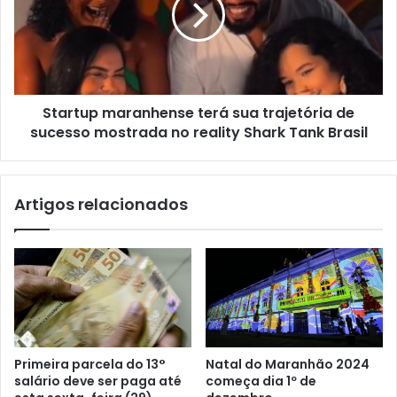
l
r
t
o
u
j
p
e
m
t
a
o
Startup maranhense terá sua trajetória de
r
d
sucesso mostrada no reality Shark Tank Brasil
a
e
n
O
h
c
e
Artigos relacionados
t
n
á
s
v
e
i
t
o
e
S
r
o
á
e
s
i
u
Primeira parcela do 13°
Natal do Maranhão 2024
r
a
salário deve ser paga até
começa dia 1º de
o
t