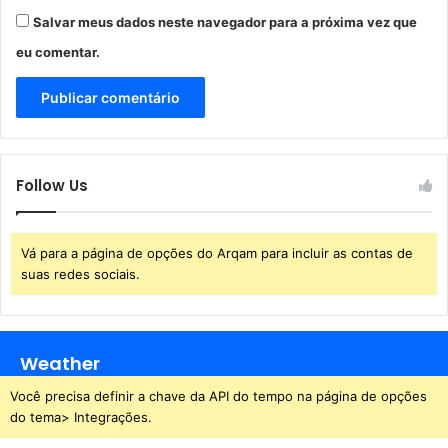
ô
k
Salvar meus dados neste navegador para a próxima vez que
n
B
eu comentar.
i
r
b
a
u
s
s
i
l
Follow Us
Vá para a página de opções do Arqam para incluir as contas de
suas redes sociais.
Weather
Você precisa definir a chave da API do tempo na página de opções
do tema> Integrações.