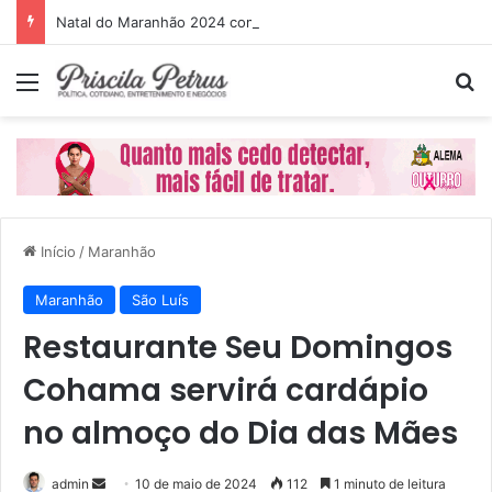
Natal do Maranhão 2024 começa dia 1º de dezembro
Menu
P
Início
/
Maranhão
Maranhão
São Luís
Restaurante Seu Domingos
Cohama servirá cardápio
no almoço do Dia das Mães
admin
M
10 de maio de 2024
112
1 minuto de leitura