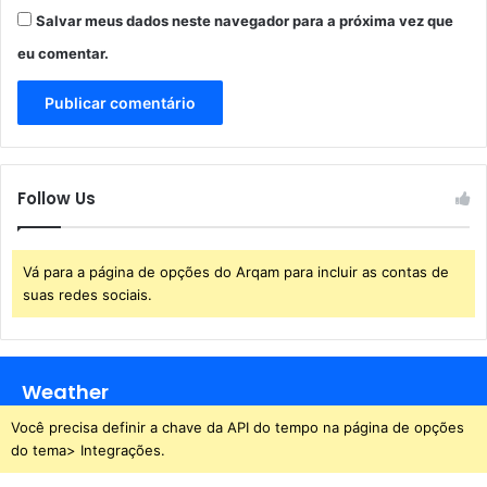
D
m
Salvar meus dados neste navegador para a próxima vez que
A
S
eu comentar.
D
ã
A
o
V
L
I
u
T
í
Ó
s
Follow Us
R
I
A
Vá para a página de opções do Arqam para incluir as contas de
suas redes sociais.
Weather
Você precisa definir a chave da API do tempo na página de opções
do tema> Integrações.