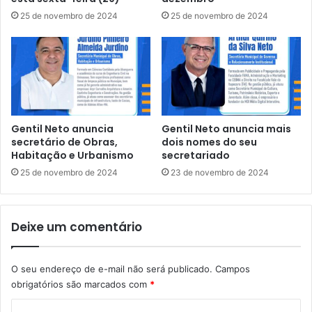
O
F
25 de novembro de 2024
25 de novembro de 2024
D
a
O
r
E
r
S
a
T
"
A
,
D
D
O
i
Gentil Neto anuncia
Gentil Neto anuncia mais
A
e
secretário de Obras,
dois nomes do seu
R
g
Habitação e Urbanismo
secretariado
E
o
25 de novembro de 2024
23 de novembro de 2024
S
F
T
a
A
c
U
Deixe um comentário
ó
R
s
A
e
Ç
O seu endereço de e-mail não será publicado.
Campos
a
Ã
obrigatórios são marcados com
*
p
O
r
C
D