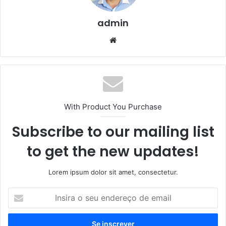
admin
We
bsi
te
With Product You Purchase
Subscribe to our mailing list
to get the new updates!
Lorem ipsum dolor sit amet, consectetur.
I
n
s
i