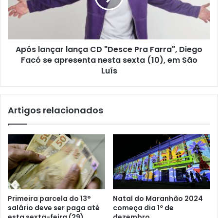
F
a
I
n
L
ç
H
a
O
Após lançar lança CD "Desce Pra Farra", Diego
r
S
Facó se apresenta nesta sexta (10), em São
l
O
a
Luís
L
n
I
ç
C
a
Artigos relacionados
I
C
T
D
A
"
A
D
O
e
G
s
O
c
V
e
E
P
Primeira parcela do 13°
Natal do Maranhão 2024
R
r
salário deve ser paga até
começa dia 1º de
N
a
esta sexta-feira (29)
dezembro