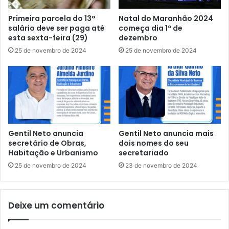
e
a
e
i
Primeira parcela do 13°
Natal do Maranhão 2024
s
s
salário deve ser paga até
começa dia 1º de
t
d
esta sexta-feira (29)
dezembro
u
e
25 de novembro de 2024
25 de novembro de 2024
d
6
a
m
n
i
t
l
i
v
l
o
,
t
c
o
Gentil Neto anuncia
Gentil Neto anuncia mais
o
s
secretário de Obras,
dois nomes do seu
m
d
Habitação e Urbanismo
secretariado
m
e
25 de novembro de 2024
23 de novembro de 2024
a
c
i
o
s
n
Deixe um comentário
d
f
e
i
8
a