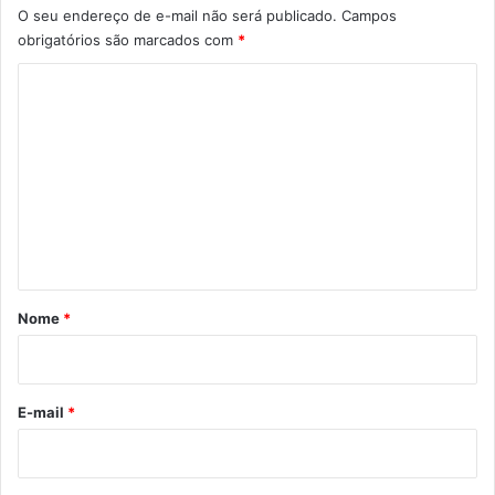
O seu endereço de e-mail não será publicado.
Campos
6
n
%
obrigatórios são marcados com
*
ç
a
C
e
a
o
p
m
o
e
i
o
n
t
á
r
Nome
*
i
o
*
E-mail
*