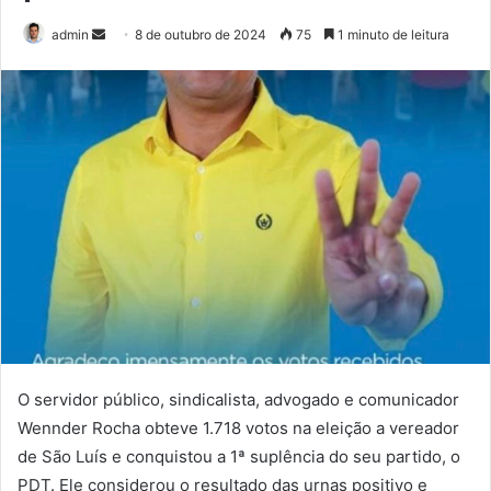
admin
M
8 de outubro de 2024
75
1 minuto de leitura
a
n
d
e
u
m
e
-
m
a
i
l
O servidor público, sindicalista, advogado e comunicador
Wennder Rocha obteve 1.718 votos na eleição a vereador
de São Luís e conquistou a 1ª suplência do seu partido, o
PDT. Ele considerou o resultado das urnas positivo e