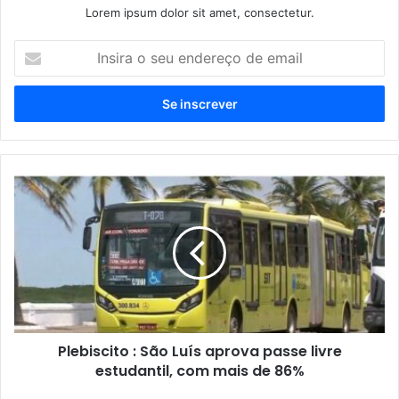
Lorem ipsum dolor sit amet, consectetur.
I
n
s
i
r
a
o
s
P
e
l
u
e
e
b
n
i
d
s
e
c
r
i
e
t
ç
Plebiscito : São Luís aprova passe livre
o
o
estudantil, com mais de 86%
:
d
S