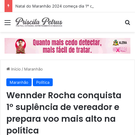
Natal do Maranhão 2024 começa dia 1º de dezembro
Menu
P
Início
/
Maranhão
Maranhão
Política
Wennder Rocha conquista
1° suplência de vereador e
prepara voo mais alto na
política