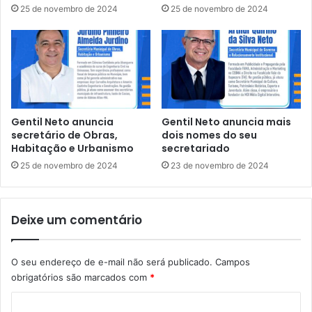
25 de novembro de 2024
25 de novembro de 2024
s
o
e
n
s
d
e
o
c
C
o
u
n
r
s
s
Gentil Neto anuncia
Gentil Neto anuncia mais
o
o
secretário de Obras,
dois nomes do seu
l
c
Habitação e Urbanismo
secretariado
i
o
25 de novembro de 2024
23 de novembro de 2024
d
m
a
o
c
c
o
Deixe um comentário
a
m
n
o
d
p
O seu endereço de e-mail não será publicado.
Campos
i
o
obrigatórios são marcados com
*
d
l
a
C
o
t