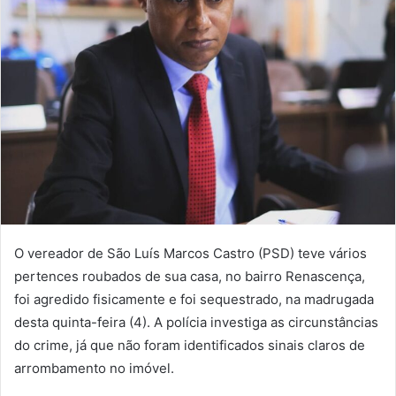
n
d
e
u
m
e
-
m
a
i
l
O vereador de São Luís Marcos Castro (PSD) teve vários
pertences roubados de sua casa, no bairro Renascença,
foi agredido fisicamente e foi sequestrado, na madrugada
desta quinta-feira (4). A polícia investiga as circunstâncias
do crime, já que não foram identificados sinais claros de
arrombamento no imóvel.