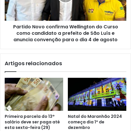
r
d
i
o
b
N
u
o
i
Partido Novo confirma Wellington do Curso
v
d
como candidato a prefeito de São Luís e
o
o
c
anuncia convenção para o dia 4 de agosto
r
o
a
n
d
f
Artigos relacionados
e
i
c
r
o
m
m
a
b
W
u
e
s
l
t
l
í
i
Primeira parcela do 13°
Natal do Maranhão 2024
v
n
salário deve ser paga até
começa dia 1º de
e
g
esta sexta-feira (29)
dezembro
i
t