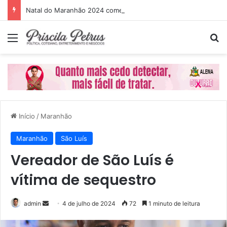
Natal do Maranhão 2024 começa dia 1º de dezembro
Menu
P
Início
/
Maranhão
Maranhão
São Luís
Vereador de São Luís é
vítima de sequestro
admin
M
4 de julho de 2024
72
1 minuto de leitura
a