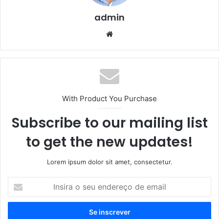
admin
We
bsi
te
With Product You Purchase
Subscribe to our mailing list
to get the new updates!
Lorem ipsum dolor sit amet, consectetur.
I
n
s
i