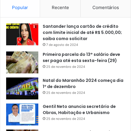
a
Popular
Recente
Comentários
4
d
e
Santander lança cartão de crédito
a
com limite inicial de até R$ 5.000,00;
g
saiba como solicitar
o
7 de agosto de 2024
s
Primeira parcela do 13° salário deve
t
ser paga até esta sexta-feira (29)
o
25 de novembro de 2024
Natal do Maranhão 2024 começa dia
1º de dezembro
25 de novembro de 2024
Gentil Neto anuncia secretário de
Obras, Habitação e Urbanismo
25 de novembro de 2024