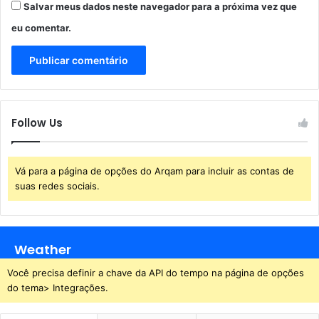
m
n
Salvar meus dados neste navegador para a próxima vez que
e
u
eu comentar.
n
n
t
c
o
i
a
c
o
Follow Us
n
v
e
n
Vá para a página de opções do Arqam para incluir as contas de
ç
suas redes sociais.
ã
o
p
a
Weather
r
Você precisa definir a chave da API do tempo na página de opções
a
do tema> Integrações.
o
d
i