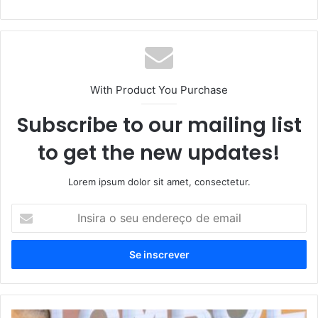
bsi
te
With Product You Purchase
Subscribe to our mailing list
to get the new updates!
Lorem ipsum dolor sit amet, consectetur.
I
n
s
i
r
a
o
s
I