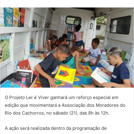
a
n
d
e
u
m
e
-
m
a
i
l
O Projeto Ler é Viver ganhará um reforço especial em
edição que movimentará a Associação dos Moradores do
Rio dos Cachorros, no sábado (21), das 8h às 12h.
A ação será realizada dentro da programação de