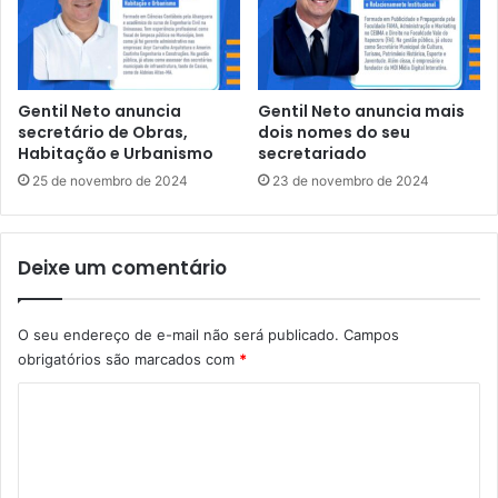
r
v
a
o
d
s
e
a
a
b
Gentil Neto anuncia
Gentil Neto anuncia mais
c
r
secretário de Obras,
dois nomes do seu
o
i
Habitação e Urbanismo
secretariado
r
g
25 de novembro de 2024
23 de novembro de 2024
d
o
o
s
q
u
u
Deixe um comentário
s
e
u
g
á
a
O seu endereço de e-mail não será publicado.
Campos
r
r
obrigatórios são marcados com
*
i
a
o
C
n
s
t
d
o
e
e
m
d
ô
i