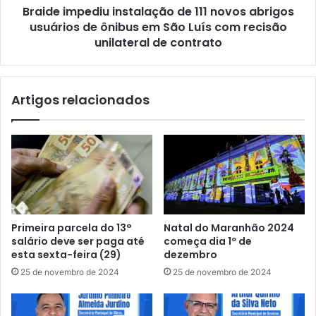
A
Braide impediu instalação de 111 novos abrigos
e
l
usuários de ônibus em São Luís com recisão
d
c
i
unilateral de contrato
â
u
n
i
t
n
Artigos relacionados
a
s
r
t
a
a
p
l
a
a
r
ç
a
ã
a
o
s
d
Primeira parcela do 13°
Natal do Maranhão 2024
s
e
salário deve ser paga até
começa dia 1º de
i
1
esta sexta-feira (29)
dezembro
n
1
25 de novembro de 2024
25 de novembro de 2024
a
1
t
n
u
o