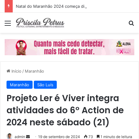
Natal do Maranhão 2024 começa dia 1º de dezembro
Menu
P
Início
/
Maranhão
Maranhão
São Luís
Projeto Ler é Viver integra
atividades do 6° Action de
2024 neste sábado (21)
admin
M
19 de setembro de 2024
73
1 minuto de leitura