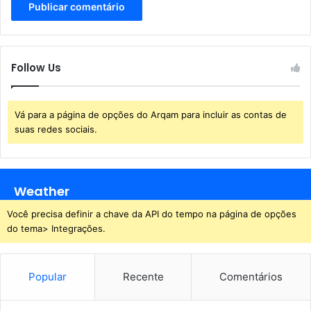
c
ã
o
o
m
u
u
n
Follow Us
n
i
i
l
d
a
a
t
Vá para a página de opções do Arqam para incluir as contas de
d
e
suas redes sociais.
e
r
s
a
q
l
u
d
Weather
i
e
l
Você precisa definir a chave da API do tempo na página de opções
c
o
do tema> Integrações.
o
m
n
b
t
o
r
Popular
Recente
Comentários
l
a
a
t