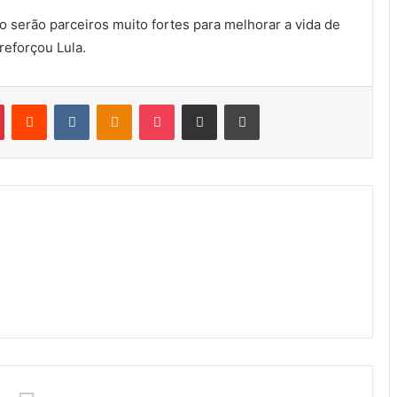
o serão parceiros muito fortes para melhorar a vida de
 reforçou Lula.
Pinterest
Reddit
VK
OK
Pocket
Compartilhar via e-mail
Imprimir