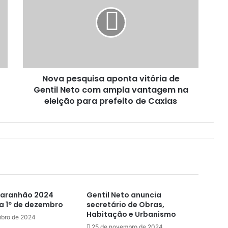
v
a
p
e
s
q
u
Nova pesquisa aponta vitória de
i
Gentil Neto com ampla vantagem na
s
a
eleição para prefeito de Caxias
a
p
o
n
t
a
v
i
Maranhão 2024
Gentil Neto anuncia
t
a 1º de dezembro
secretário de Obras,
ó
Habitação e Urbanismo
r
bro de 2024
25 de novembro de 2024
i