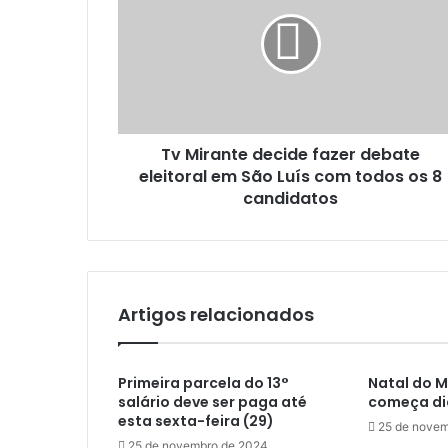
M
n
i
d
r
e
a
r
n
e
t
ç
e
o
Tv Mirante decide fazer debate
d
d
eleitoral em São Luís com todos os 8
e
e
c
candidatos
e
i
m
d
a
e
i
f
l
a
Artigos relacionados
z
e
r
Primeira parcela do 13°
Natal do 
d
salário deve ser paga até
começa di
e
esta sexta-feira (29)
b
25 de novem
25 de novembro de 2024
a