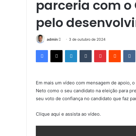
parceria com o
pelo desenvolv
admin
M
3 de outubro de 2024
a
Facebook
X
Linkedin
Tumblr
Pinterest
Reddit
n
d
e
u
Em mais um vídeo com mensagem de apoio, o pr
m
Neto como o seu candidato na eleição para pre
e
-
seu voto de confiança no candidato que faz pa
m
a
Clique aqui e assista ao vídeo.
i
l