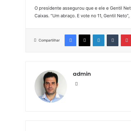
O presidente assegurou que e ele e Gentil Net
Caixas. “Um abraço. E vote no 11, Gentil Neto”,
Facebook
X
Linkedin
Tumblr
Compartilhar
admin
We
bsi
te