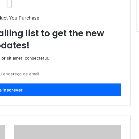
duct You Purchase
iling list to get the new
dates!
or sit amet, consectetur.
N
o