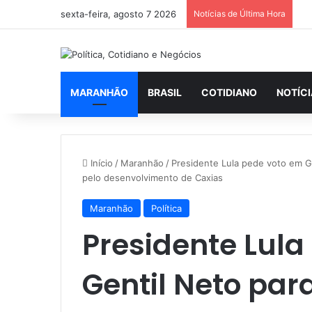
sexta-feira, agosto 7 2026
Notícias de Última Hora
MARANHÃO
BRASIL
COTIDIANO
NOTÍC
Início
/
Maranhão
/
Presidente Lula pede voto em Ge
pelo desenvolvimento de Caxias
Maranhão
Política
Presidente Lula
Gentil Neto para