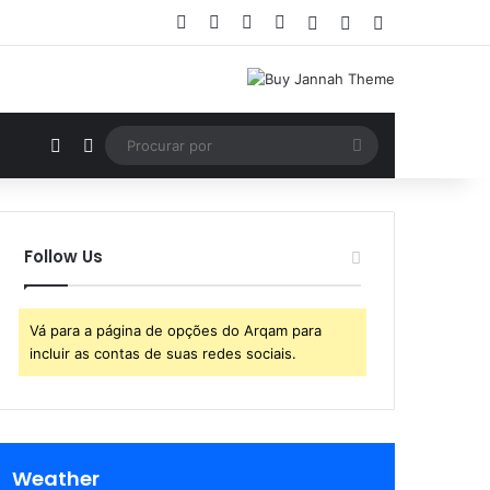
Facebook
X
YouTube
Instagram
Entrar
Artigo aleatório
Barra Lateral
Artigo aleatório
Switch skin
Procurar
por
Follow Us
Vá para a página de opções do Arqam para
incluir as contas de suas redes sociais.
Weather