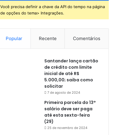
Você precisa definir a chave da API do tempo na página
de opções do tema> Integrações.
Popular
Recente
Comentários
Santander lança cartão
de crédito com limite
inicial de até R$
5.000,00; saiba como
solicitar
7 de agosto de 2024
Primeira parcela do 13°
salário deve ser paga
até esta sexta-feira
(29)
25 de novembro de 2024