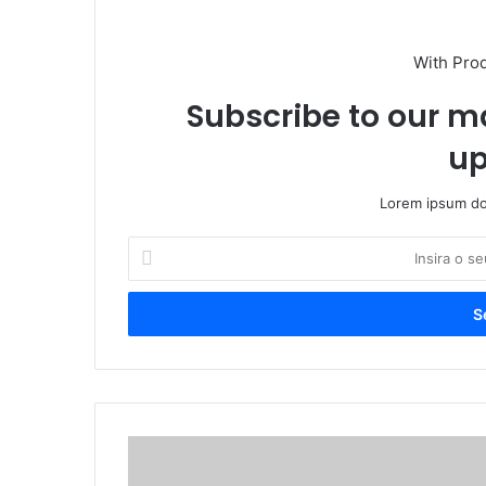
With Pro
Subscribe to our ma
up
Lorem ipsum dol
I
n
s
i
r
a
o
s
e
T
u
v
e