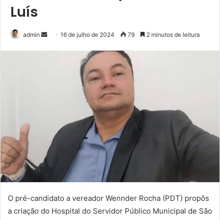
Luís
admin
M
16 de julho de 2024
79
2 minutos de leitura
a
n
d
e
u
m
e
-
m
a
i
l
O pré-candidato a vereador Wennder Rocha (PDT) propôs
a criação do Hospital do Servidor Público Municipal de São