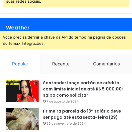
e
suas redes sociais.
d
o
s
R
Weather
i
Você precisa definir a chave da API do tempo na página de opções
o
do tema> Integrações.
s
,
p
a
Popular
Recente
Comentários
s
s
a
Santander lança cartão de crédito
a
com limite inicial de até R$ 5.000,00;
v
saiba como solicitar
i
7 de agosto de 2024
g
Primeira parcela do 13° salário deve
o
ser paga até esta sexta-feira (29)
r
25 de novembro de 2024
a
r