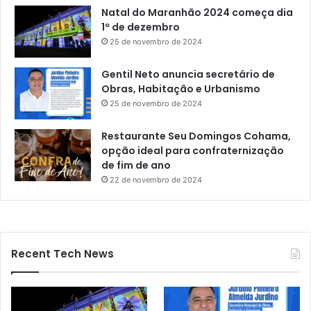
Natal do Maranhão 2024 começa dia
e
1º de dezembro
m
S
25 de novembro de 2024
ã
o
Gentil Neto anuncia secretário de
L
Obras, Habitação e Urbanismo
u
25 de novembro de 2024
í
s
Restaurante Seu Domingos Cohama,
opção ideal para confraternização
de fim de ano
22 de novembro de 2024
Recent Tech News