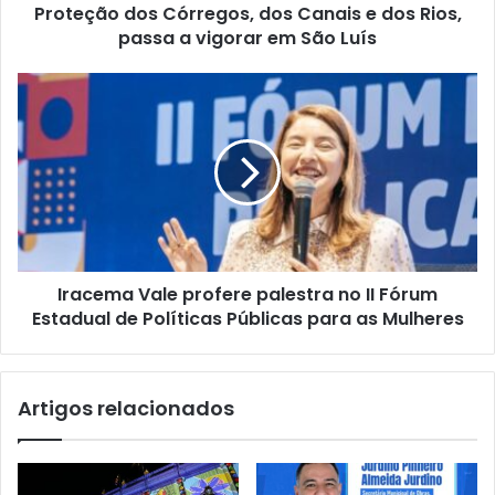
d
a
Proteção dos Córregos, dos Canais e dos Rios,
e
d
passa a vigorar em São Luís
e
o
m
V
I
a
e
r
i
r
a
l
e
c
a
e
d
m
o
a
r
V
P
a
a
Iracema Vale profere palestra no II Fórum
l
v
Estadual de Políticas Públicas para as Mulheres
e
ã
p
o
r
F
o
Artigos relacionados
i
f
l
e
h
r
o
e