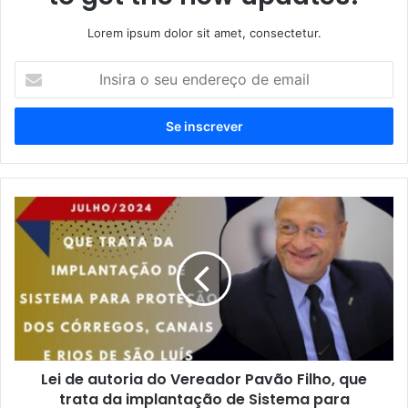
Lorem ipsum dolor sit amet, consectetur.
I
n
s
i
r
a
o
s
L
e
e
u
i
e
d
n
e
d
a
e
u
r
t
e
o
ç
Lei de autoria do Vereador Pavão Filho, que
r
o
trata da implantação de Sistema para
i