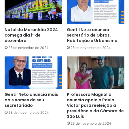
,
p
q
a
u
l
e
e
t
s
Natal do Maranhão 2024
Gentil Neto anuncia
r
t
começa dia 1º de
secretário de Obras,
a
r
dezembro
Habitação e Urbanismo
t
a
25 de novembro de 2024
25 de novembro de 2024
a
n
d
o
a
I
i
I
m
F
p
ó
l
r
a
u
Gentil Neto anuncia mais
Professora Magnólia
n
m
dois nomes do seu
anuncia apoio a Paulo
t
E
secretariado
Victor para reeleição à
a
presidência da Câmara de
s
23 de novembro de 2024
ç
São Luís
t
ã
a
23 de novembro de 2024
o
d