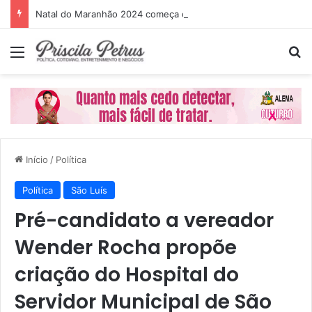
Natal do Maranhão 2024 começa dia 1º de dezembro
Menu
P
Início
/
Política
Política
São Luís
Pré-candidato a vereador
Wender Rocha propõe
criação do Hospital do
Servidor Municipal de São