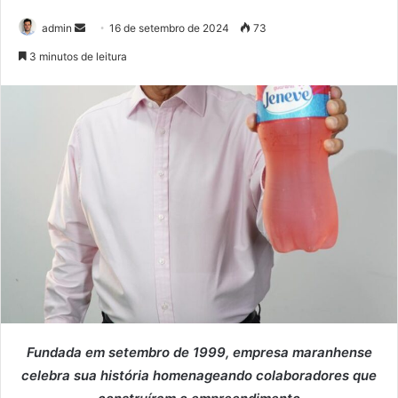
admin
M
16 de setembro de 2024
73
a
3 minutos de leitura
n
d
e
u
m
e
-
m
a
i
l
Fundada em setembro de 1999, empresa maranhense
celebra sua história homenageando colaboradores que