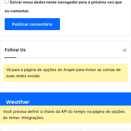
n
Salvar meus dados neste navegador para a próxima vez que
d
eu comentar.
e
r
e
ç
o
Follow Us
Vá para a página de opções do Arqam para incluir as contas de
suas redes sociais.
Weather
Você precisa definir a chave da API do tempo na página de opções
do tema> Integrações.