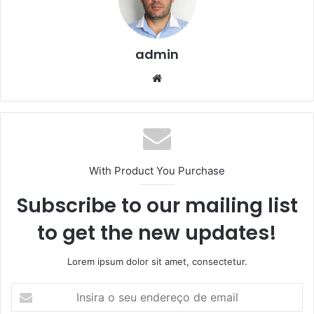
admin
We
bsi
te
With Product You Purchase
Subscribe to our mailing list
to get the new updates!
Lorem ipsum dolor sit amet, consectetur.
I
n