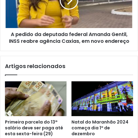
i
a
i
l
s
d
p
o
r
d
e
a
s
A pedido da deputada federal Amanda Gentil,
d
t
INSS reabre agência Caxias, em novo endereço
e
i
p
g
u
i
t
Artigos relacionados
a
a
r
d
a
a
m
f
a
e
m
d
i
e
c
r
a
a
Primeira parcela do 13°
Natal do Maranhão 2024
r
l
salário deve ser paga até
começa dia 1º de
e
A
esta sexta-feira (29)
dezembro
t
m