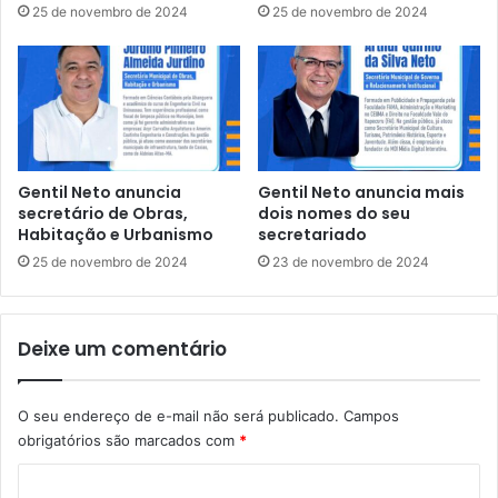
25 de novembro de 2024
25 de novembro de 2024
a
a
d
n
e
d
G
a
e
G
n
e
t
n
i
t
Gentil Neto anuncia
Gentil Neto anuncia mais
l
i
secretário de Obras,
dois nomes do seu
N
l
Habitação e Urbanismo
secretariado
e
,
25 de novembro de 2024
23 de novembro de 2024
t
I
o
N
S
Deixe um comentário
S
r
e
O seu endereço de e-mail não será publicado.
Campos
a
obrigatórios são marcados com
*
b
r
C
e