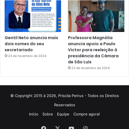
Gentil Neto anuncia mais
Professora Magnólia
dois nomes do seu
anuncia apoio a Paulo
secretariado
Victor para reeleição à
presidência da Câmara
23 de novembro de 2024
de São Luís
23 de novembro de 2024
© Copyright 2015 à 2026, Priscila Petrus - Todos os Direitos
Reservados
Início
Sobre
Equipe
Compre agora!
Facebook
X
YouTube
Instagram