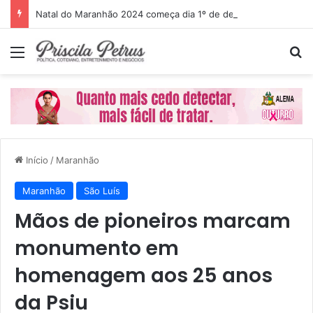
Natal do Maranhão 2024 começa dia 1º de dezembro
Menu
P
Início
/
Maranhão
Maranhão
São Luís
Mãos de pioneiros marcam
monumento em
homenagem aos 25 anos
da Psiu