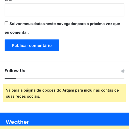
e
f
e
s
Salvar meus dados neste navegador para a próxima vez que
t
eu comentar.
a
n
ç
a
Follow Us
Vá para a página de opções do Arqam para incluir as contas de
suas redes sociais.
Weather