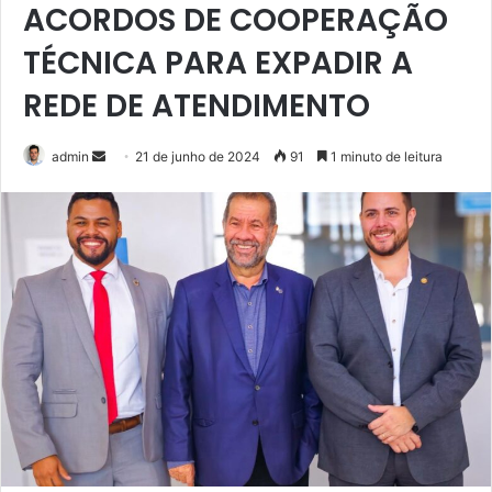
ACORDOS DE COOPERAÇÃO
TÉCNICA PARA EXPADIR A
REDE DE ATENDIMENTO
admin
M
21 de junho de 2024
91
1 minuto de leitura
a
n
d
e
u
m
e
-
m
a
i
l