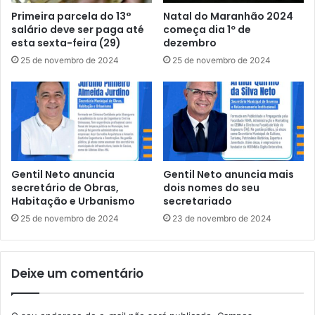
r
b
Primeira parcela do 13°
Natal do Maranhão 2024
i
e
salário deve ser paga até
começa dia 1º de
o
m
esta sexta-feira (29)
dezembro
r
a
25 de novembro de 2024
25 de novembro de 2024
d
i
o
s
M
d
a
e
r
d
a
e
n
z
h
g
Gentil Neto anuncia
Gentil Neto anuncia mais
ã
r
secretário de Obras,
dois nomes do seu
o
u
Habitação e Urbanismo
secretariado
p
25 de novembro de 2024
23 de novembro de 2024
o
s
f
Deixe um comentário
o
l
c