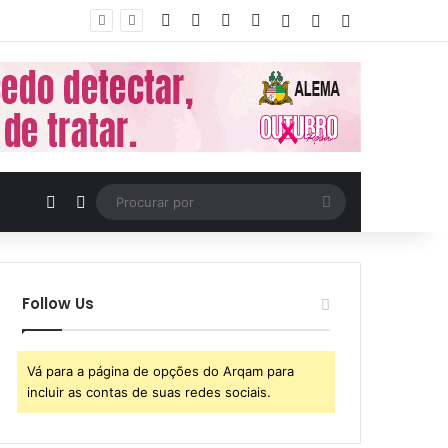
Facebook
X
YouTube
Instagram
Entrar
Artigo aleatório
Barra Lateral
Artigo aleatório
Switch skin
Procurar
por
Follow Us
Vá para a página de opções do Arqam para
incluir as contas de suas redes sociais.