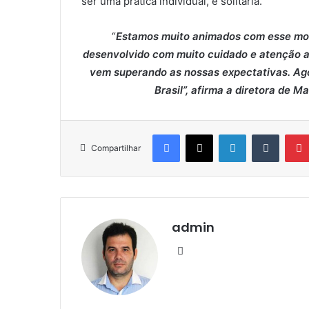
ser uma prática individual, é solitária.
“
Estamos muito animados com esse mome
desenvolvido com muito cuidado e atenção ao
vem superando as nossas expectativas. Agor
Brasil”, afirma a diretora de M
Facebook
X
Linkedin
Tumblr
Compartilhar
admin
We
bsi
te