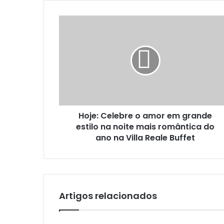
s
e
H
u
o
e
j
n
e
d
:
e
C
r
e
e
l
ç
e
o
Hoje: Celebre o amor em grande
b
d
estilo na noite mais romântica do
r
e
e
ano na Villa Reale Buffet
e
o
m
a
a
m
i
o
l
r
Artigos relacionados
e
m
g