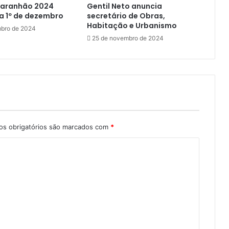
Maranhão 2024
Gentil Neto anuncia
ç
a 1º de dezembro
secretário de Obras,
ó
Habitação e Urbanismo
i
bro de 2024
25 de novembro de 2024
s
M
a
r
a
n
h
e
n
s obrigatórios são marcados com
*
s
e
s
v
i
r
a
l
i