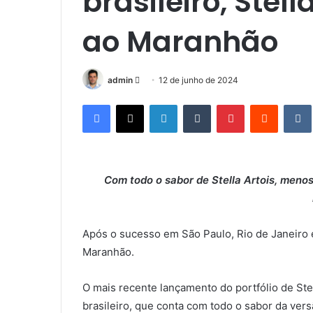
brasileiro, Stel
ao Maranhão
admin
M
12 de junho de 2024
a
Facebook
X
Linkedin
Tumblr
Pinterest
Reddit
n
d
e
u
Com todo o sabor de Stella Artois, meno
m
e
-
m
Após o sucesso em São Paulo, Rio de Janeiro 
a
Maranhão.
i
l
O mais recente lançamento do portfólio de Ste
brasileiro, que conta com todo o sabor da ver