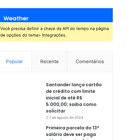
Weather
Você precisa definir a chave da API do tempo na página
de opções do tema> Integrações.
Popular
Recente
Comentários
Santander lança cartão
de crédito com limite
inicial de até R$
5.000,00; saiba como
solicitar
7 de agosto de 2024
Primeira parcela do 13°
salário deve ser paga