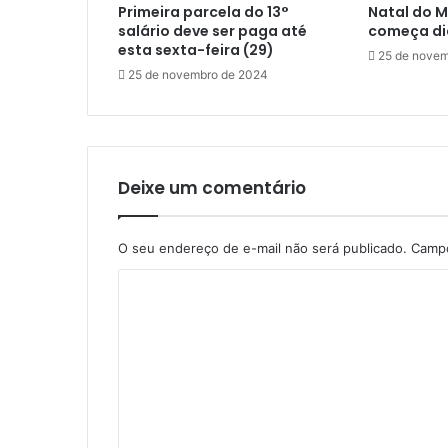
Primeira parcela do 13°
Natal do 
r
salário deve ser paga até
começa di
a
esta sexta-feira (29)
n
25 de novem
25 de novembro de 2024
d
e
e
s
t
i
Deixe um comentário
l
o
n
O seu endereço de e-mail não será publicado.
Campo
a
C
n
o
o
i
m
t
e
e
m
n
a
i
t