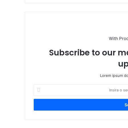
With Pro
Subscribe to our ma
up
Lorem ipsum dol
I
n
s
i
r
a
o