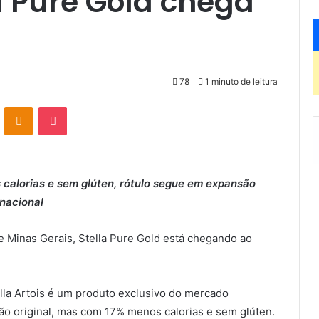
la Pure Gold chega
78
1 minuto de leitura
VK
OK
Pocket
s calorias e sem glúten, rótulo segue em expansão
nacional
e Minas Gerais, Stella Pure Gold está chegando ao
lla Artois é um produto exclusivo do mercado
são original, mas com 17% menos calorias e sem glúten.