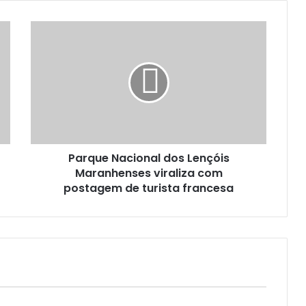
P
a
r
q
u
e
N
a
c
Parque Nacional dos Lençóis
i
Maranhenses viraliza com
o
n
postagem de turista francesa
a
l
d
o
s
L
e
n