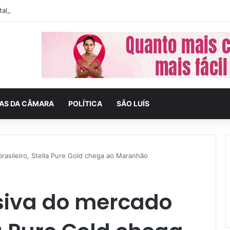
tal do Maranhão 2024 começa dia 1º de dezembro
IAS DA CÂMARA
POLÍTICA
SÃO LUÍS
rasileiro, Stella Pure Gold chega ao Maranhão
siva do mercado