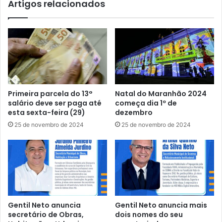
Artigos relacionados
m
N
p
e
a
l
n
m
h
a
a
S
a
a
p
r
r
n
Primeira parcela do 13°
Natal do Maranhão 2024
e
e
salário deve ser paga até
começa dia 1º de
f
y
esta sexta-feira (29)
dezembro
e
,
25 de novembro de 2024
25 de novembro de 2024
i
G
t
u
o
e
d
r
e
r
C
e
a
i
x
r
Gentil Neto anuncia
Gentil Neto anuncia mais
i
o
secretário de Obras,
dois nomes do seu
a