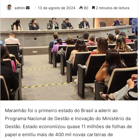
admin
M
13 de agosto de 2024
80
2 minutos de leitura
a
n
d
e
u
m
e
-
m
a
i
l
Maranhão foi o primeiro estado do Brasil a aderir ao
Programa Nacional de Gestão e Inovação do Ministério da
Gestão. Estado economizou quase 11 milhões de folhas de
papel e emitiu mais de 400 mil novas carteiras de