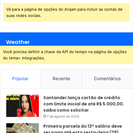
1
t
6
e
Vá para a página de opções do Arqam para incluir as contas de
a
suas redes sociais.
c
o
r
r
Weather
u
Você precisa definir a chave da API do tempo na página de opções
p
do tema> Integrações.
ç
ã
o
Popular
Recente
Comentários
Santander lança cartão de crédito
com limite inicial de até R$ 5.000,00;
saiba como solicitar
7 de agosto de 2024
Primeira parcela do 13° salário deve
ser paga até esta sexta-feira (29)