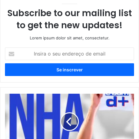
Subscribe to our mailing list
to get the new updates!
Lorem ipsum dolor sit amet, consectetur.
I
n
s
i
r
a
o
s
G
e
e
u
n
e
t
n
i
d
l
e
N