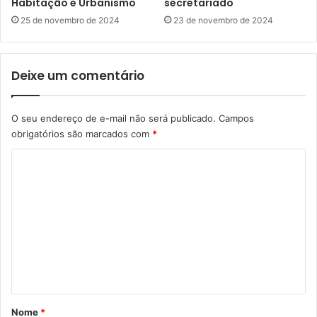
J
Habitação e Urbanismo
secretariado
s
ú
25 de novembro de 2024
23 de novembro de 2024
c
n
o
i
m
o
m
Deixe um comentário
r
e
e
g
L
a
O seu endereço de e-mail não será publicado.
Campos
u
c
obrigatórios são marcados com
*
i
a
z
C
m
G
i
o
o
n
n
m
h
z
a
e
a
d
g
n
a
a
t
d
s
a
ã
á
v
o
r
i
Nome
*
a