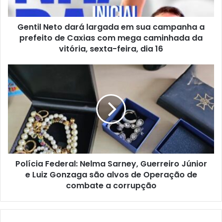
r
e
e
t
ç
Gentil Neto dará largada em sua campanha a
o
o
prefeito de Caxias com mega caminhada da
d
d
a
vitória, sexta-feira, dia 16
e
r
e
á
P
m
l
o
a
a
l
i
r
í
l
g
c
a
i
d
a
a
F
e
e
m
Polícia Federal: Nelma Sarney, Guerreiro Júnior
d
s
e Luiz Gonzaga são alvos de Operação de
e
u
r
combate a corrupção
a
a
c
l
a
: