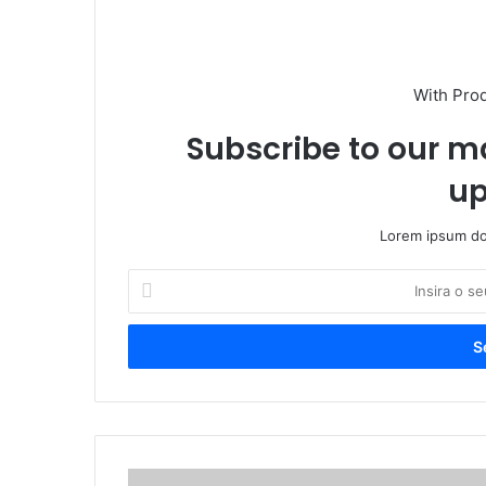
With Pro
Subscribe to our ma
up
Lorem ipsum dol
I
n
s
i
r
a
o
s
e
C
u