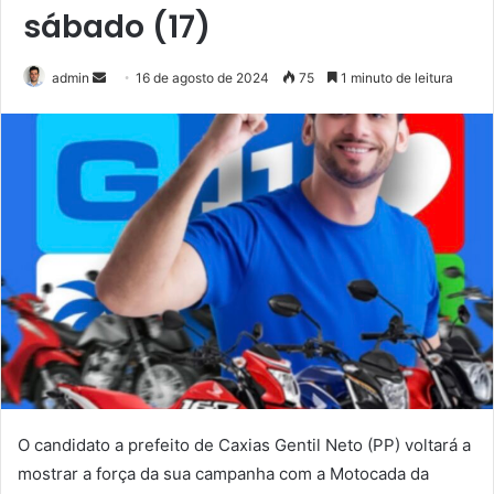
sábado (17)
admin
M
16 de agosto de 2024
75
1 minuto de leitura
a
n
d
e
u
m
e
-
m
a
i
l
O candidato a prefeito de Caxias Gentil Neto (PP) voltará a
mostrar a força da sua campanha com a Motocada da