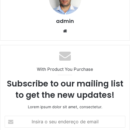
admin
We
bsi
te
With Product You Purchase
Subscribe to our mailing list
to get the new updates!
Lorem ipsum dolor sit amet, consectetur.
I
n