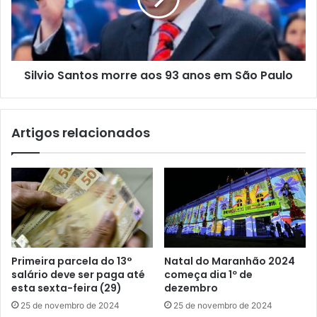
i
l
e
o
s
S
e
a
m
n
a
Silvio Santos morre aos 93 anos em São Paulo
t
n
o
i
s
f
m
Artigos relacionados
e
o
s
r
t
r
a
e
s
a
o
o
b
s
r
9
e
3
Primeira parcela do 13°
Natal do Maranhão 2024
f
a
salário deve ser paga até
começa dia 1º de
a
n
esta sexta-feira (29)
dezembro
k
o
25 de novembro de 2024
25 de novembro de 2024
e
s