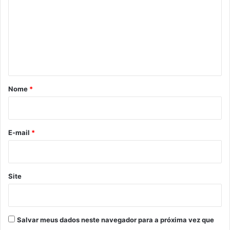
m
e
n
t
á
r
Nome
*
i
o
*
E-mail
*
Site
Salvar meus dados neste navegador para a próxima vez que