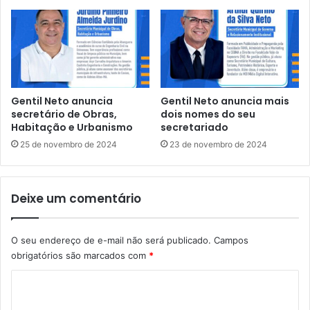
n
e
e
m
w
S
s
ã
e
o
m
P
U
a
Gentil Neto anuncia
Gentil Neto anuncia mais
r
u
secretário de Obras,
dois nomes do seu
b
Habitação e Urbanismo
secretariado
l
a
o
25 de novembro de 2024
23 de novembro de 2024
n
o
S
Deixe um comentário
a
n
t
O seu endereço de e-mail não será publicado.
Campos
o
obrigatórios são marcados com
*
s
C
o