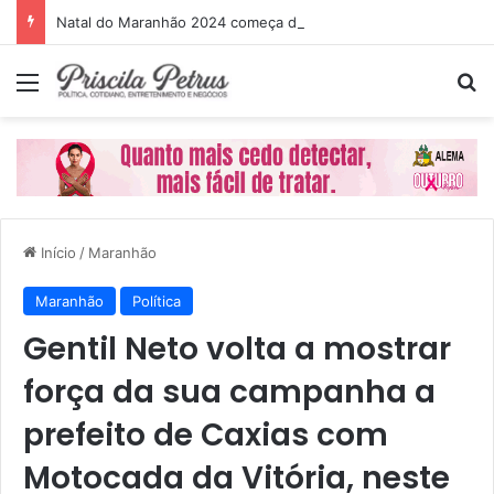
Natal do Maranhão 2024 começa dia 1º de dezembro
Menu
P
Início
/
Maranhão
Maranhão
Política
Gentil Neto volta a mostrar
força da sua campanha a
prefeito de Caxias com
Motocada da Vitória, neste