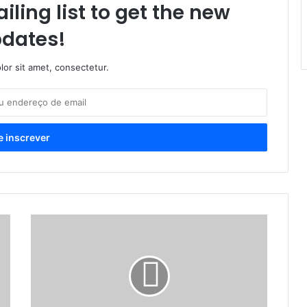
iling list to get the new
dates!
or sit amet, consectetur.
G
e
n
t
i
l