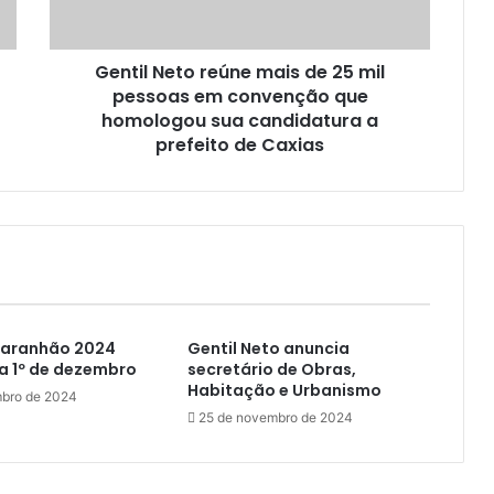
N
e
t
Gentil Neto reúne mais de 25 mil
o
pessoas em convenção que
r
e
homologou sua candidatura a
ú
prefeito de Caxias
n
e
m
a
i
s
d
e
Maranhão 2024
Gentil Neto anuncia
2
a 1º de dezembro
secretário de Obras,
5
Habitação e Urbanismo
m
bro de 2024
i
25 de novembro de 2024
l
p
e