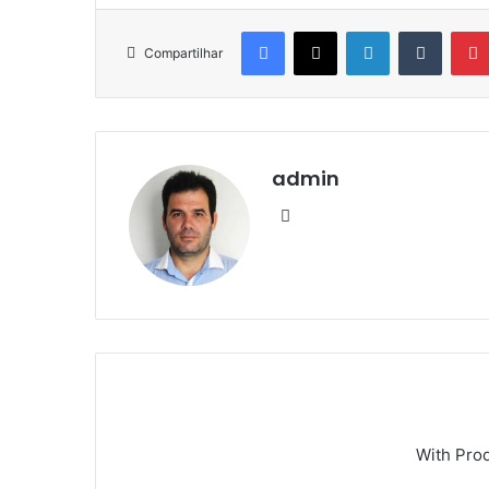
Facebook
X
Linkedin
Tumblr
Compartilhar
admin
We
bsi
te
With Pro