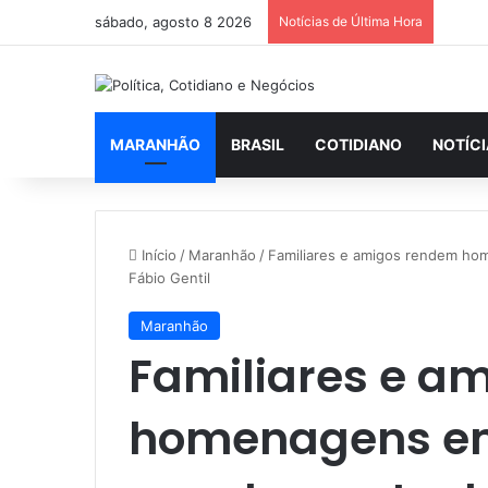
sábado, agosto 8 2026
Notícias de Última Hora
MARANHÃO
BRASIL
COTIDIANO
NOTÍC
Início
/
Maranhão
/
Familiares e amigos rendem ho
Fábio Gentil
Maranhão
Familiares e a
homenagens e