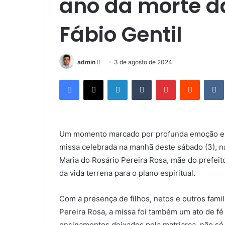
ano da morte d
Fábio Gentil
admin
M
3 de agosto de 2024
a
Facebook
X
Linkedin
Tumblr
Pinterest
Reddit
n
d
e
u
Um momento marcado por profunda emoção e m
m
missa celebrada na manhã deste sábado (3), n
e
-
Maria do Rosário Pereira Rosa, mãe do prefeit
m
da vida terrena para o plano espiritual.
a
i
Com a presença de filhos, netos e outros fami
l
Pereira Rosa, a missa foi também um ato de f
ensinamentos deixados pela matriarca, não s