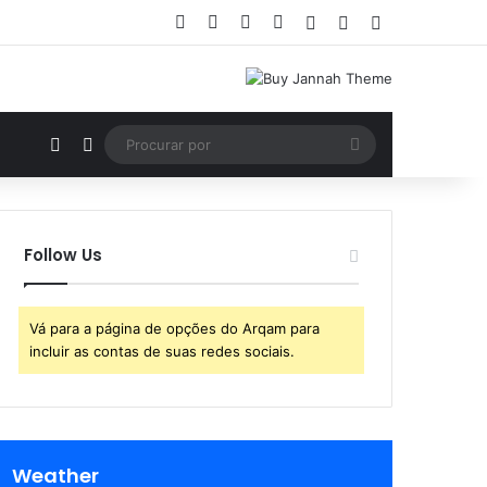
Facebook
X
YouTube
Instagram
Entrar
Artigo aleatório
Barra Lateral
Artigo aleatório
Switch skin
Procurar
por
Follow Us
Vá para a página de opções do Arqam para
incluir as contas de suas redes sociais.
Weather