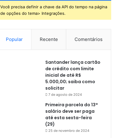
Você precisa definir a chave da API do tempo na página
de opções do tema> Integrações.
Popular
Recente
Comentários
Santander lança cartão
de crédito com limite
inicial de até R$
5.000,00; saiba como
solicitar
7 de agosto de 2024
Primeira parcela do 13°
salário deve ser paga
até esta sexta-feira
(29)
25 de novembro de 2024