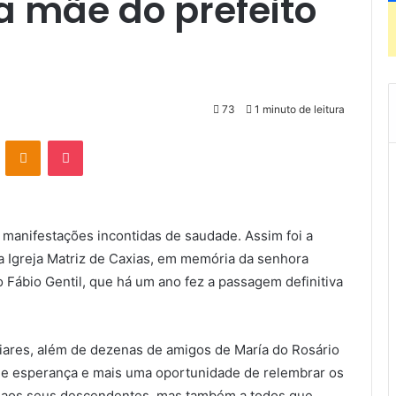
a mãe do prefeito
73
1 minuto de leitura
VK
OK
Pocket
anifestações incontidas de saudade. Assim foi a
a Igreja Matriz de Caxias, em memória da senhora
o Fábio Gentil, que há um ano fez a passagem definitiva
liares, além de dezenas de amigos de María do Rosário
é e esperança e mais uma oportunidade de relembrar os
ó aos seus descendentes, mas também a todos que