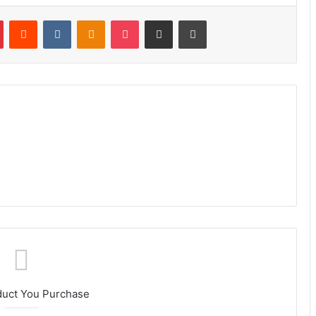
Pinterest
Reddit
VK
OK
Pocket
Compartilhar via e-mail
Imprimir
duct You Purchase