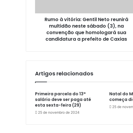
i
e
t
ç
ó
o
Rumo à vitória: Gentil Neto reunirá
r
d
multidão neste sábado (3), na
i
e
a
convenção que homologará sua
e
:
candidatura a prefeito de Caxias
m
G
a
e
i
n
l
t
i
Artigos relacionados
l
N
e
Primeira parcela do 13°
Natal do 
t
salário deve ser paga até
começa di
o
esta sexta-feira (29)
r
25 de novem
e
25 de novembro de 2024
u
n
i