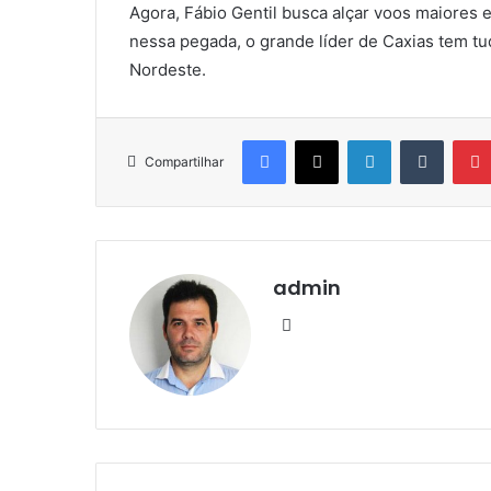
Agora, Fábio Gentil busca alçar voos maiores 
nessa pegada, o grande líder de Caxias tem tud
Nordeste.
Facebook
X
Linkedin
Tumblr
Compartilhar
admin
We
bsi
te