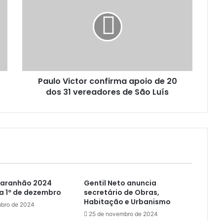
u
l
o
V
i
c
t
Paulo Victor confirma apoio de 20
o
dos 31 vereadores de São Luís
r
c
o
n
f
i
r
m
a
Maranhão 2024
Gentil Neto anuncia
a
a 1º de dezembro
secretário de Obras,
p
Habitação e Urbanismo
bro de 2024
o
25 de novembro de 2024
i