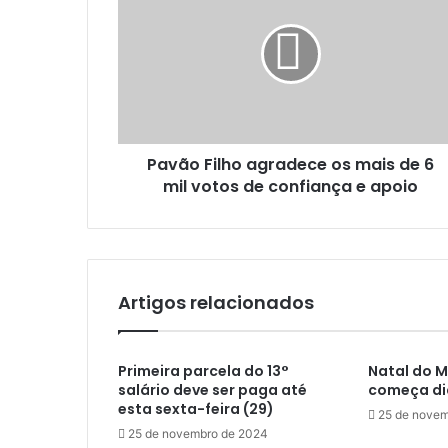
e
v
n
ã
d
o
e
F
r
i
e
l
ç
h
o
Pavão Filho agradece os mais de 6
o
d
mil votos de confiança e apoio
a
e
g
e
r
m
a
a
d
i
e
l
Artigos relacionados
c
e
o
Primeira parcela do 13°
Natal do 
s
salário deve ser paga até
começa di
m
esta sexta-feira (29)
a
25 de novem
25 de novembro de 2024
i