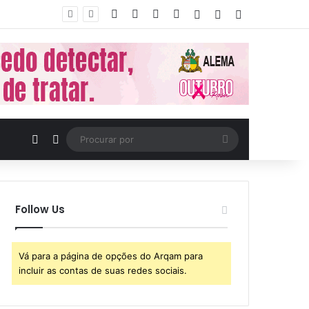
Facebook
X
YouTube
Instagram
Entrar
Artigo aleatório
Barra Lateral
Artigo aleatório
Switch skin
Procurar
por
Follow Us
Vá para a página de opções do Arqam para
incluir as contas de suas redes sociais.