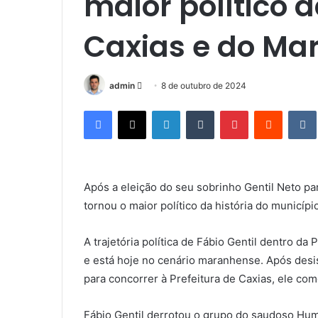
maior político d
Caxias e do Ma
admin
M
8 de outubro de 2024
a
Facebook
X
Linkedin
Tumblr
Pinterest
Reddit
n
d
e
u
Após a eleição do seu sobrinho Gentil Neto pa
m
tornou o maior político da história do municípi
e
-
m
A trajetória política de Fábio Gentil dentro da
a
e está hoje no cenário maranhense. Após desis
i
para concorrer à Prefeitura de Caxias, ele co
l
Fábio Gentil derrotou o grupo do saudoso Hu