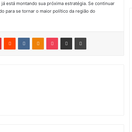
e já está montando sua próxima estratégia. Se continuar
o para se tornar o maior político da região do
Pinterest
Reddit
VK
OK
Pocket
Compartilhar via e-mail
Imprimir