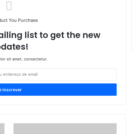
duct You Purchase
iling list to get the new
dates!
or sit amet, consectetur.
P
a