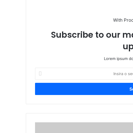
With Pro
Subscribe to our ma
up
Lorem ipsum dol
I
n
s
i
r
a
o
s
e
P
u
a