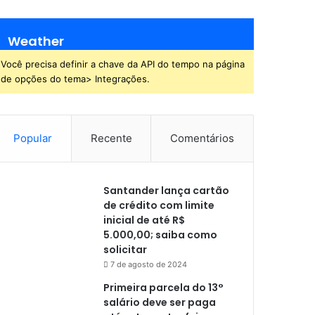
Weather
Você precisa definir a chave da API do tempo na página
de opções do tema> Integrações.
Popular
Recente
Comentários
Santander lança cartão
de crédito com limite
inicial de até R$
5.000,00; saiba como
solicitar
7 de agosto de 2024
Primeira parcela do 13°
salário deve ser paga