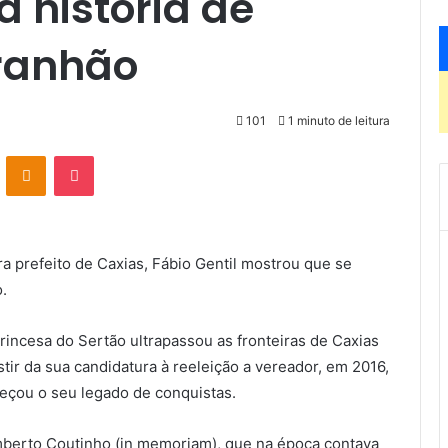
a história de
ranhão
101
1 minuto de leitura
VK
OK
Pocket
ra prefeito de Caxias, Fábio Gentil mostrou que se
o.
 Princesa do Sertão ultrapassou as fronteiras de Caxias
tir da sua candidatura à reeleição a vereador, em 2016,
meçou o seu legado de conquistas.
mberto Coutinho (in memoriam), que na época contava