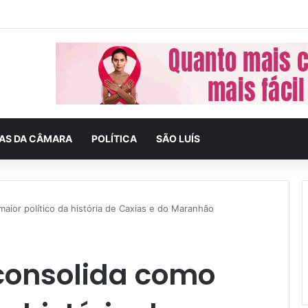
tal do Maranhão 2024 começa dia 1º de dezembro
IAS DA CÂMARA
POLÍTICA
SÃO LUÍS
maior político da história de Caxias e do Maranhão
 consolida como