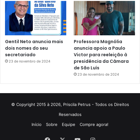
Gentil Neto anuncia mais
Professora Magnólia
dois nomes do seu
anuncia apoio a Paulo
secretariado
Victor para reeleição à
presidência da Câmara
23 de novembro de 2024
de São Luís
23 de novembro de 2024
© Copyright 2015 à 2026, Priscila Petrus - Todos os Direitos
Reservados
Início
Sobre
Equipe
Compre agora!
Facebook
X
YouTube
Instagram