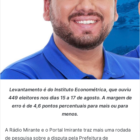
n
d
e
u
m
e
-
m
a
i
l
Levantamento é do Instituto Econométrica, que ouviu
449 eleitores nos dias 15 a 17 de agosto. A margem de
erro é de 4,6 pontos percentuais para mais ou para
menos.
A Rádio Mirante e o Portal Imirante traz mais uma rodada
de pesquisa sobre a disputa pela Prefeitura de