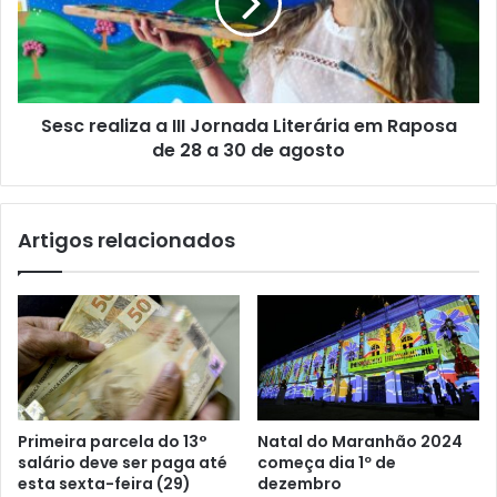
l
C
r
R
e
I
a
A
l
Ç
i
Ã
Sesc realiza a III Jornada Literária em Raposa
z
O
de 28 a 30 de agosto
a
D
a
O
I
P
I
Artigos relacionados
R
I
O
J
G
o
R
r
A
n
M
a
A
d
C
a
A
L
Primeira parcela do 13°
Natal do Maranhão 2024
P
i
salário deve ser paga até
começa dia 1º de
O
t
esta sexta-feira (29)
dezembro
E