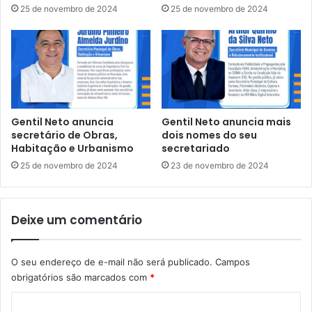
e
25 de novembro de 2024
25 de novembro de 2024
I
r
R
á
A
r
E
i
D
a
U
e
C
m
A
R
Gentil Neto anuncia
Gentil Neto anuncia mais
T
a
secretário de Obras,
dois nomes do seu
I
p
Habitação e Urbanismo
secretariado
V
o
25 de novembro de 2024
23 de novembro de 2024
A
s
N
a
A
d
Deixe um comentário
S
e
E
2
S
8
C
O seu endereço de e-mail não será publicado.
Campos
a
O
obrigatórios são marcados com
*
3
L
0
C
A
d