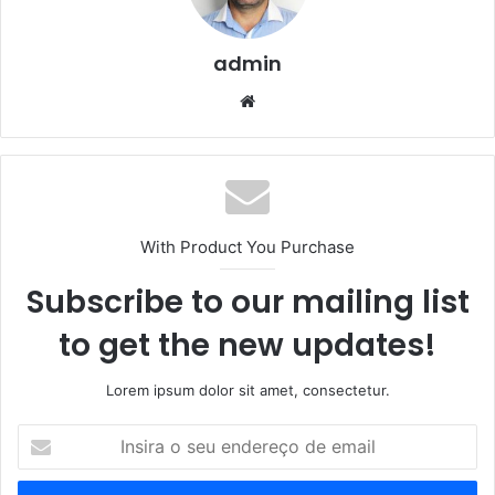
admin
We
bsi
te
With Product You Purchase
Subscribe to our mailing list
to get the new updates!
Lorem ipsum dolor sit amet, consectetur.
I
n
s