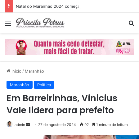
Natal do Maranhão 2024 começa dia 1º de dezembro
Menu
P
Início
/
Maranhão
Maranhão
Política
Em Barreirinhas, Vinicius
Vale lidera para prefeito
admin
M
27 de agosto de 2024
92
1 minuto de leitura
a