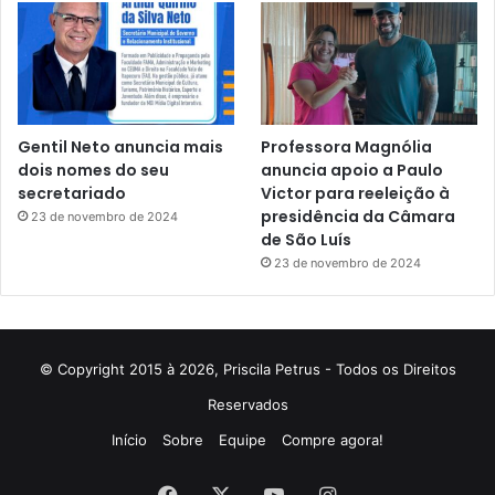
Gentil Neto anuncia mais
Professora Magnólia
dois nomes do seu
anuncia apoio a Paulo
secretariado
Victor para reeleição à
presidência da Câmara
23 de novembro de 2024
de São Luís
23 de novembro de 2024
© Copyright 2015 à 2026, Priscila Petrus - Todos os Direitos
Reservados
Início
Sobre
Equipe
Compre agora!
Facebook
X
YouTube
Instagram