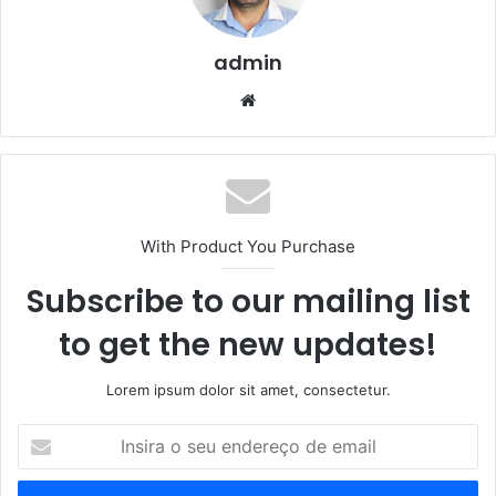
admin
We
bsi
te
With Product You Purchase
Subscribe to our mailing list
to get the new updates!
Lorem ipsum dolor sit amet, consectetur.
I
n
s