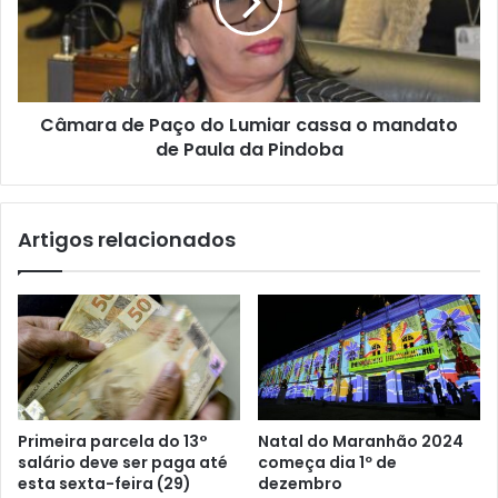
l
o
r
p
a
e
d
d
e
e
P
i
Câmara de Paço do Lumiar cassa o mandato
a
n
de Paula da Pindoba
ç
s
o
t
d
a
o
Artigos relacionados
l
L
a
u
ç
m
ã
i
o
a
d
r
e
c
u
a
n
s
Primeira parcela do 13°
Natal do Maranhão 2024
i
s
salário deve ser paga até
começa dia 1º de
d
a
esta sexta-feira (29)
dezembro
a
o