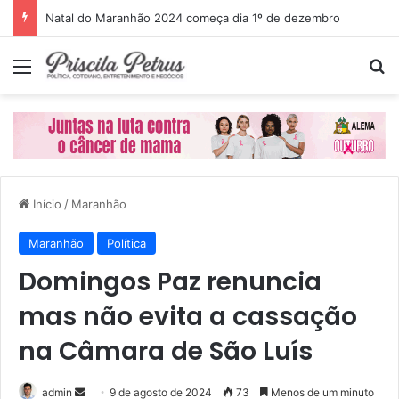
Natal do Maranhão 2024 começa dia 1º de dezembro
Menu
P
Início
/
Maranhão
Maranhão
Política
Domingos Paz renuncia
mas não evita a cassação
na Câmara de São Luís
admin
M
9 de agosto de 2024
73
Menos de um minuto