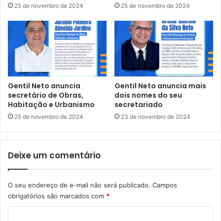
25 de novembro de 2024
25 de novembro de 2024
d
m
e
a
d
n
e
d
a
a
t
t
e
o
n
d
Gentil Neto anuncia
Gentil Neto anuncia mais
d
e
secretário de Obras,
dois nomes do seu
i
P
Habitação e Urbanismo
secretariado
m
a
25 de novembro de 2024
23 de novembro de 2024
e
u
n
l
t
a
Deixe um comentário
o
d
d
a
o
P
D
O seu endereço de e-mail não será publicado.
Campos
i
E
obrigatórios são marcados com
*
n
T
d
C
R
o