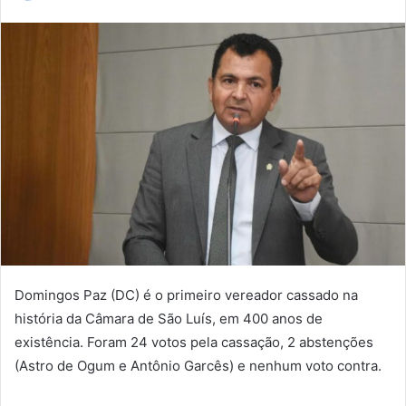
a
n
d
e
u
m
e
-
m
a
i
l
Domingos Paz (DC) é o primeiro vereador cassado na
história da Câmara de São Luís, em 400 anos de
existência. Foram 24 votos pela cassação, 2 abstenções
(Astro de Ogum e Antônio Garcês) e nenhum voto contra.