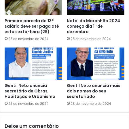
4
i
°
v
m
a
Primeira parcela do 13°
Natal do Maranhão 2024
a
s
salário deve ser paga até
começa dia 1º de
n
e
esta sexta-feira (29)
dezembro
d
l
25 de novembro de 2024
25 de novembro de 2024
a
e
t
i
o
ç
c
õ
o
e
n
s
s
v
e
i
Gentil Neto anuncia
Gentil Neto anuncia mais
c
t
secretário de Obras,
dois nomes do seu
u
o
Habitação e Urbanismo
secretariado
t
r
25 de novembro de 2024
23 de novembro de 2024
i
i
v
o
o
s
Deixe um comentário
a