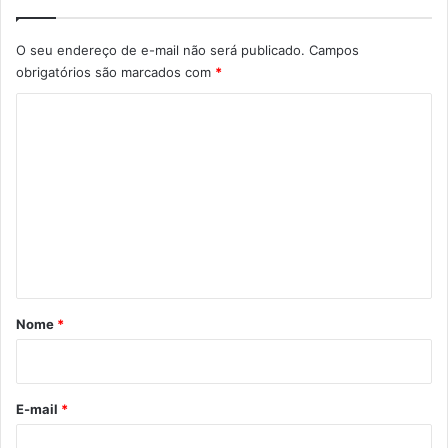
s
,
O seu endereço de e-mail não será publicado.
Campos
F
obrigatórios são marcados com
*
á
b
C
i
o
o
G
m
e
e
n
t
n
i
t
l
p
á
r
r
Nome
*
e
p
i
a
o
r
*
a
E-mail
*
v