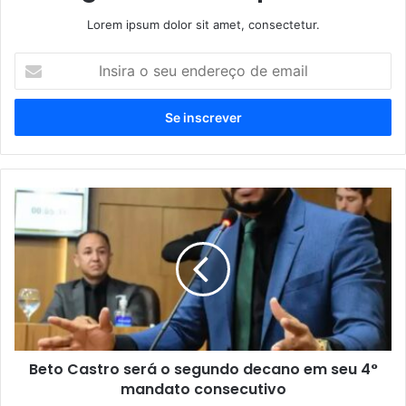
Lorem ipsum dolor sit amet, consectetur.
I
n
s
i
r
a
o
s
B
e
e
u
t
e
o
n
C
d
a
e
s
r
t
e
r
ç
Beto Castro será o segundo decano em seu 4°
o
o
mandato consecutivo
s
d