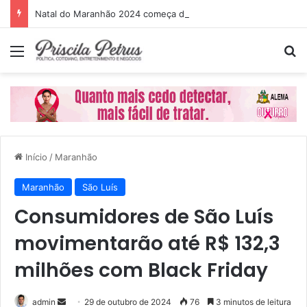
Natal do Maranhão 2024 começa dia 1º de dezembro
Menu
P
Início
/
Maranhão
Maranhão
São Luís
Consumidores de São Luís
movimentarão até R$ 132,3
milhões com Black Friday
admin
M
29 de outubro de 2024
76
3 minutos de leitura