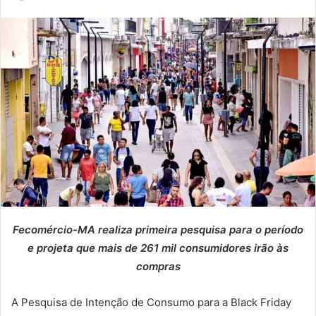
a
n
d
e
u
m
e
-
m
a
i
l
Fecomércio-MA realiza primeira pesquisa para o período
e projeta que mais de 261 mil consumidores irão às
compras
A Pesquisa de Intenção de Consumo para a Black Friday