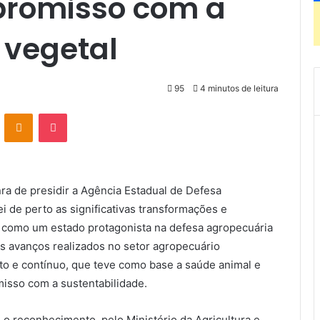
promisso com a
 vegetal
95
4 minutos de leitura
VK
OK
Pocket
ra de presidir a Agência Estadual de Defesa
de perto as significativas transformações e
 como um estado protagonista na defesa agropecuária
Os avanços realizados no setor agropecuário
o e contínuo, que teve como base a saúde animal e
misso com a sustentabilidade.
o reconhecimento, pelo Ministério da Agricultura e