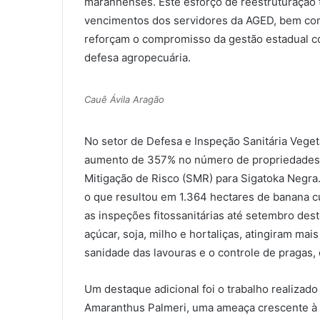
maranhenses. Este esforço de reestruturação t
vencimentos dos servidores da AGED, bem co
reforçam o compromisso da gestão estadual co
defesa agropecuária.
Cauê Ávila Aragão
No setor de Defesa e Inspeção Sanitária Vege
aumento de 357% no número de propriedades 
Mitigação de Risco (SMR) para Sigatoka Negra
o que resultou em 1.364 hectares de banana c
as inspeções fitossanitárias até setembro des
açúcar, soja, milho e hortaliças, atingiram ma
sanidade das lavouras e o controle de pragas,
Um destaque adicional foi o trabalho realizado
Amaranthus Palmeri, uma ameaça crescente à 