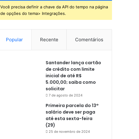
Você precisa definir a chave da API do tempo na página
de opções do tema> Integrações.
Popular
Recente
Comentários
Santander lança cartão
de crédito com limite
inicial de até R$
5.000,00; saiba como
solicitar
7 de agosto de 2024
Primeira parcela do 13°
salário deve ser paga
até esta sexta-feira
(29)
25 de novembro de 2024