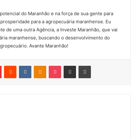
potencial do Maranhão e na força de sua gente para
 prosperidade para a agropecuária maranhense. Eu
te de uma outra Agência, a Investe Maranhão, que vai
ecuária maranhense, buscando o desenvolvimento do
agropecuário. Avante Maranhão!
Pinterest
Reddit
VK
OK
Pocket
Compartilhar via e-mail
Imprimir