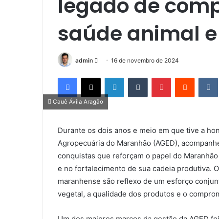
legado de com
saúde animal e
admin
M
16 de novembro de 2024
a
Facebook
X
Linkedin
Tumblr
Pinterest
Reddit
n
d
Cauê Ávila Aragão
e
u
Durante os dois anos e meio em que tive a hon
m
Agropecuária do Maranhão (AGED), acompanhei 
e
-
conquistas que reforçam o papel do Maranhão
m
e no fortalecimento de sua cadeia produtiva. 
a
maranhense são reflexo de um esforço conjunt
i
vegetal, a qualidade dos produtos e o compro
l
Um dos maiores marcos da gestão da AGED foi 