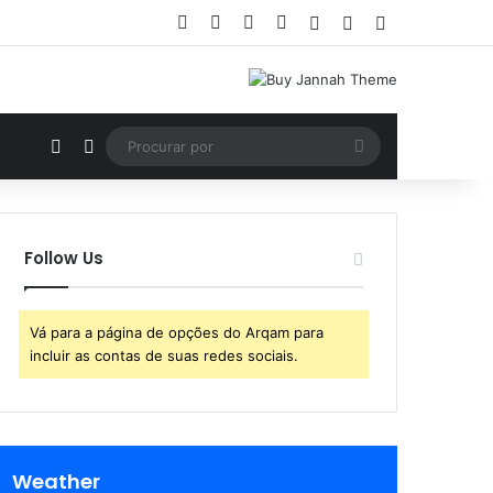
Facebook
X
YouTube
Instagram
Entrar
Artigo aleatório
Barra Lateral
Artigo aleatório
Switch skin
Procurar
por
Follow Us
Vá para a página de opções do Arqam para
incluir as contas de suas redes sociais.
Weather