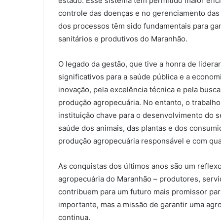
estado. Esse sistema tem permitido maior efi
controle das doenças e no gerenciamento das a
dos processos têm sido fundamentais para gara
sanitários e produtivos do Maranhão.
O legado da gestão, que tive a honra de lidera
significativos para a saúde pública e a econo
inovação, pela excelência técnica e pela busca
produção agropecuária. No entanto, o trabalho
instituição chave para o desenvolvimento do 
saúde dos animais, das plantas e dos consumi
produção agropecuária responsável e com qua
As conquistas dos últimos anos são um reflex
agropecuária do Maranhão – produtores, servid
contribuem para um futuro mais promissor par
importante, mas a missão de garantir uma agro
continua.