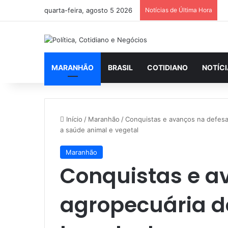
quarta-feira, agosto 5 2026
Notícias de Última Hora
MARANHÃO
BRASIL
COTIDIANO
NOTÍC
Início
/
Maranhão
/
Conquistas e avanços na defes
a saúde animal e vegetal
Maranhão
Conquistas e a
agropecuária 