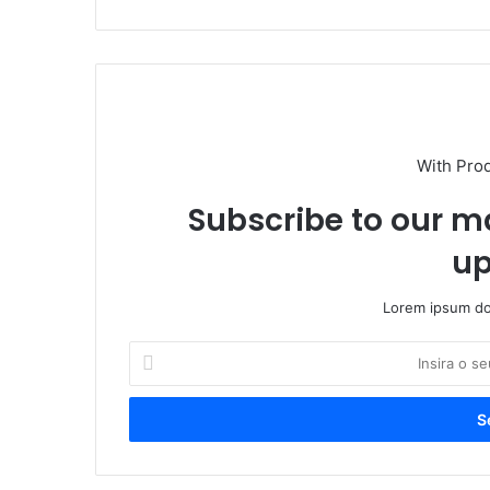
With Pro
Subscribe to our ma
up
Lorem ipsum dol
I
n
s
i
r
a