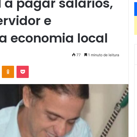
 a pagar salários,
ervidor e
a economia local
77
1 minuto de leitura
VK
OK
Pocket