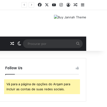
Facebook
X
YouTube
Instagram
Entrar
Artigo aleatório
Barra Latera
Artigo aleatório
Switch skin
Procurar
por
Follow Us
Vá para a página de opções do Arqam para
incluir as contas de suas redes sociais.