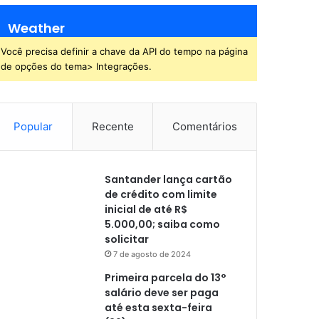
Weather
Você precisa definir a chave da API do tempo na página
de opções do tema> Integrações.
Popular
Recente
Comentários
Santander lança cartão
de crédito com limite
inicial de até R$
5.000,00; saiba como
solicitar
7 de agosto de 2024
Primeira parcela do 13°
salário deve ser paga
até esta sexta-feira