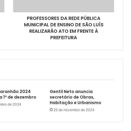
O
R
PROFESSORES DA REDE PÚBLICA
E
MUNICIPAL DE ENSINO DE SÃO LUÍS
S
D
REALIZARÃO ATO EM FRENTE À
A
PREFEITURA
R
E
D
E
P
Ú
B
L
Maranhão 2024
Gentil Neto anuncia
I
a 1º de dezembro
secretário de Obras,
C
Habitação e Urbanismo
A
mbro de 2024
M
25 de novembro de 2024
U
N
I