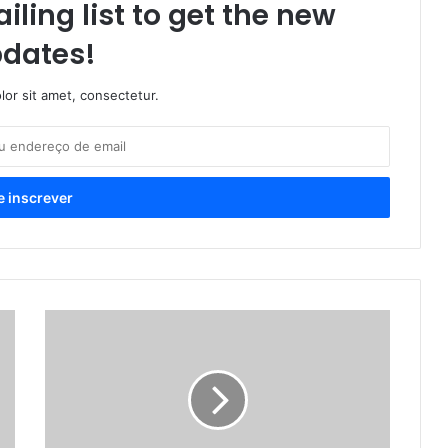
iling list to get the new
dates!
or sit amet, consectetur.
P
R
O
F
E
S
S