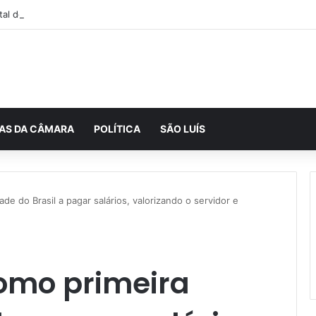
tal do Maranhão 2024 começa dia 1º de dezembro
IAS DA CÂMARA
POLÍTICA
SÃO LUÍS
de do Brasil a pagar salários, valorizando o servidor e
omo primeira