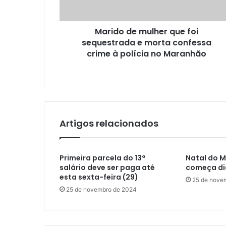
e
e
ç
m
o
Marido de mulher que foi
u
d
sequestrada e morta confessa
l
e
h
crime à polícia no Maranhão
e
e
m
r
a
q
i
u
l
e
f
Artigos relacionados
o
i
s
Primeira parcela do 13°
Natal do 
e
salário deve ser paga até
começa di
q
esta sexta-feira (29)
u
25 de nove
e
25 de novembro de 2024
s
t
r