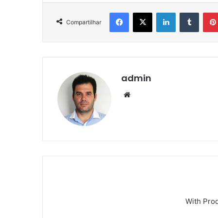
Facebook
X
Linkedin
Tumblr
Compartilhar
admin
We
bsi
te
With Pro