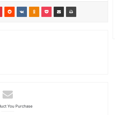
Pinterest
Reddit
VK
OK
Pocket
Compartilhar via e-mail
Imprimir
duct You Purchase