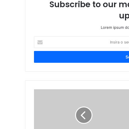
Subscribe to our ma
up
Lorem ipsum dol
I
n
s
i
r
a
o
s
e
M
u
a
e
r
n
i
d
d
e
o
r
d