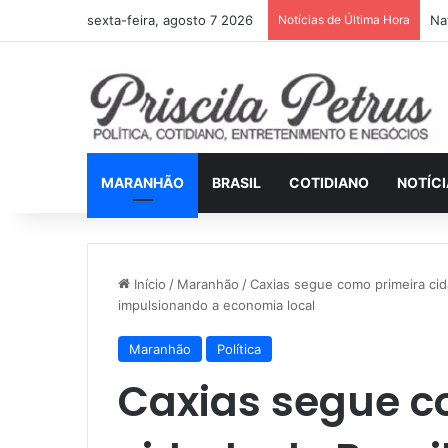
sexta-feira, agosto 7 2026
Notícias de Última Hora
Na
MARANHÃO
BRASIL
COTIDIANO
NOTÍC
Início
/
Maranhão
/
Caxias segue como primeira cida
impulsionando a economia local
Maranhão
Política
Caxias segue c