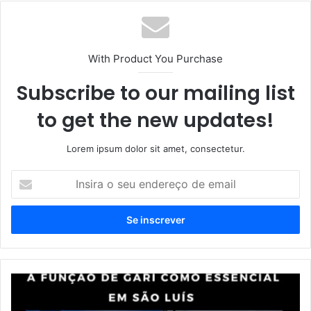
te
With Product You Purchase
Subscribe to our mailing list
to get the new updates!
Lorem ipsum dolor sit amet, consectetur.
I
n
s
i
r
a
o
s
P
e
a
u
v