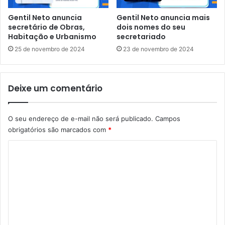
n
e
ç
m
Gentil Neto anuncia
Gentil Neto anuncia mais
ã
-
secretário de Obras,
dois nomes do seu
o
E
Habitação e Urbanismo
secretariado
d
s
25 de novembro de 2024
23 de novembro de 2024
e
t
g
a
a
r
Deixe um comentário
r
i
s
e
O seu endereço de e-mail não será publicado.
Campos
j
obrigatórios são marcados com
*
a
C
c
o
o
n
m
s
i
e
d
n
e
t
r