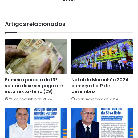
d
e
e
P
P
o
Artigos relacionados
r
n
o
t
j
a
e
p
t
a
o
r
d
a
e
S
l
u
Primeira parcela do 13°
Natal do Maranhão 2024
e
a
salário deve ser paga até
começa dia 1º de
i
B
esta sexta-feira (29)
dezembro
,
e
25 de novembro de 2024
25 de novembro de 2024
q
l
u
e
e
z
a
a
f
e
u
B