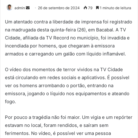
admin
M
26 de setembro de 2024
79
1 minuto de leitura
a
Um atentado contra a liberdade de imprensa foi registrado
n
na madrugada desta quinta-feira (26), em Bacabal. A TV
d
Cidade, afiliada da TV Record no município, foi invadida e
e
u
incendiada por homens, que chegaram à emissora
m
armados e carregando um galão com líquido inflamável.
e
-
O vídeo dos momentos de terror vividos na TV Cidade
m
está circulando em redes sociais e aplicativos. É possível
a
ver os homens arrombando o portão, entrando na
i
emissora, jogando o líquido nos equipamentos e ateando
l
fogo.
Por pouco a tragédia não foi maior. Um vigia e um repórter
estavam no local, foram rendidos, e saíram sem
ferimentos. No vídeo, é possível ver uma pessoa