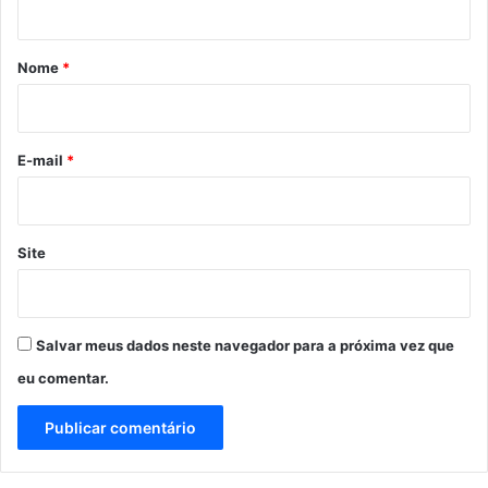
a
á
d
r
a
Nome
*
e
i
s
o
s
e
*
E-mail
*
n
c
i
a
Site
l
e
m
S
Salvar meus dados neste navegador para a próxima vez que
ã
eu comentar.
o
L
u
í
s