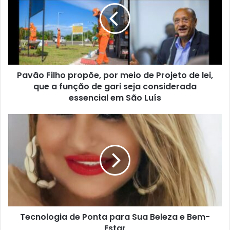
e
ã
n
o
d
F
e
i
r
l
e
h
ç
Pavão Filho propõe, por meio de Projeto de lei,
o
o
que a função de gari seja considerada
p
d
r
essencial em São Luís
e
o
e
p
T
m
õ
e
a
e
c
i
,
n
l
p
o
o
l
r
o
m
g
e
i
i
Tecnologia de Ponta para Sua Beleza e Bem-
a
o
Estar
d