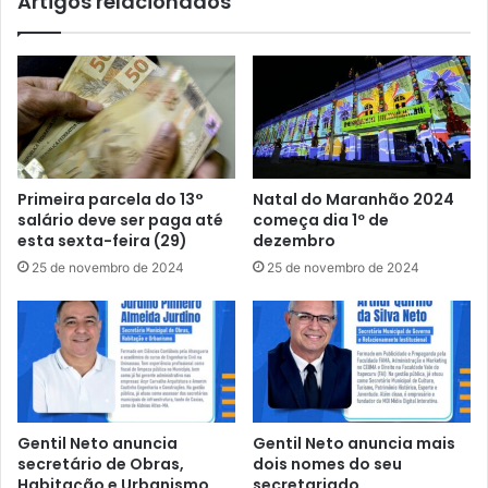
Artigos relacionados
r
a
e
n
s
ç
e
a
n
d
t
o
a
P
e
T
j
Primeira parcela do 13°
Natal do Maranhão 2024
c
á
salário deve ser paga até
começa dia 1º de
o
s
esta sexta-feira (29)
dezembro
m
e
25 de novembro de 2024
25 de novembro de 2024
G
e
e
n
n
c
t
o
i
n
l
t
N
r
e
a
Gentil Neto anuncia
Gentil Neto anuncia mais
t
p
secretário de Obras,
dois nomes do seu
o
r
Habitação e Urbanismo
secretariado