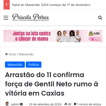
Natal do Maranhão 2024 começa dia 1º de dezembro
Menu
P
Início
/
Maranhão
Maranhão
Política
Arrastão do 11 confirma
força de Gentil Neto rumo à
vitória em Caxias
admin
M
24 de setembro de 2024
88
1 minuto de leitura