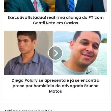
e
i
r
v
e
a
ç
Executiva Estadual reafirma aliança do PT com
E
o
Gentil Neto em Caxias
s
d
t
e
a
D
e
d
i
m
u
e
a
a
g
i
l
o
l
r
P
e
o
a
l
f
a
i
Diego Polary se apresenta e já se encontra
r
r
preso por homicídio do advogado Brunno
y
m
s
Matos
a
e
a
a
l
p
i