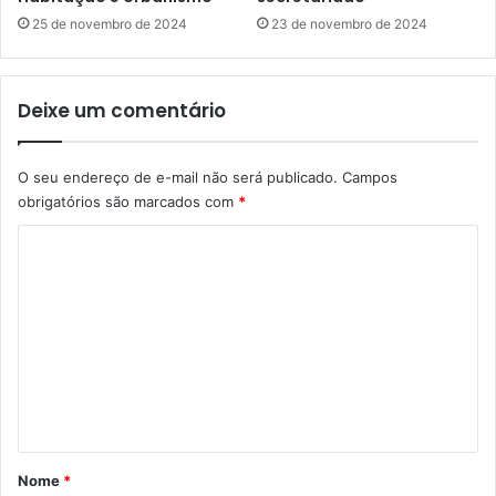
e
e
25 de novembro de 2024
23 de novembro de 2024
m
s
C
o
a
p
Deixe um comentário
x
o
i
r
a
h
s
O seu endereço de e-mail não será publicado.
Campos
o
obrigatórios são marcados com
*
m
i
C
c
í
o
d
m
i
e
o
d
n
o
t
a
d
á
v
r
Nome
*
o