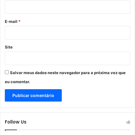
g
i
a
o
d
*
o
E-mail
*
B
r
u
n
Site
n
o
M
a
Salvar meus dados neste navegador para a próxima vez que
t
eu comentar.
o
s
Follow Us