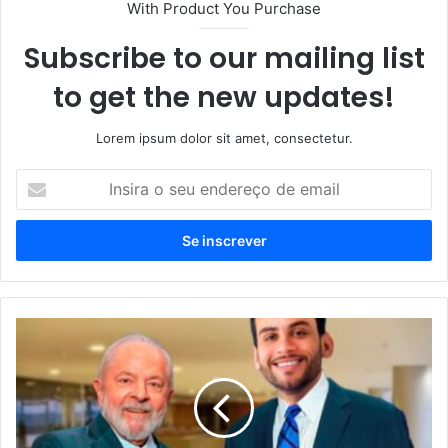
With Product You Purchase
Subscribe to our mailing list
to get the new updates!
Lorem ipsum dolor sit amet, consectetur.
I
n
s
i
r
a
o
s
E
e
x
u
e
e
c
n
u
d
t