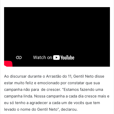
Ao discursar durante o Arrastão do 11, Gentil Neto disse
estar muito feliz e emocionado por constatar que sua
campanha não para de crescer. “Estamos fazendo uma
campanha linda. Nossa campanha a cada dia cresce mais e
eu só tenho a agradecer a cada um de vocês que tem
levado o nome do Gentil Neto”, declarou.